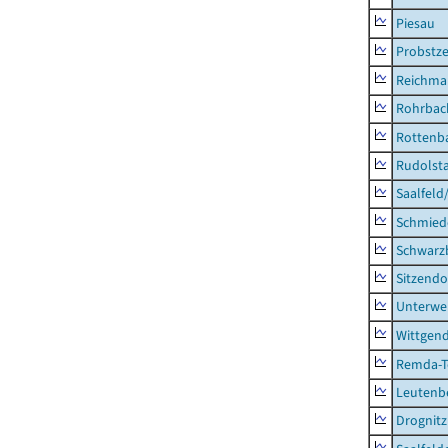
Piesau
Probstze
Reichma
Rohrbac
Rottenb
Rudolsta
Saalfeld
Schmied
Schwarz
Sitzendo
Unterwe
Wittgend
Remda-Te
Leutenbe
Drognitz