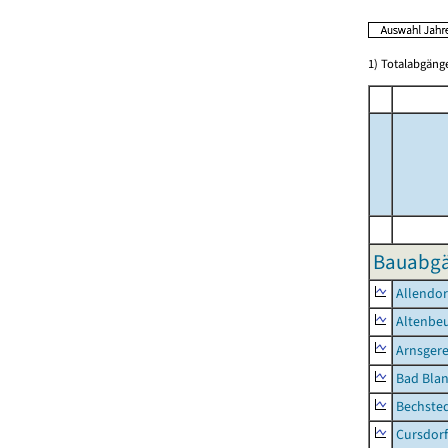
1) Totalabgän
Bauabgä
Allendor
Altenbe
Arnsger
Bad Blan
Bechste
Cursdorf