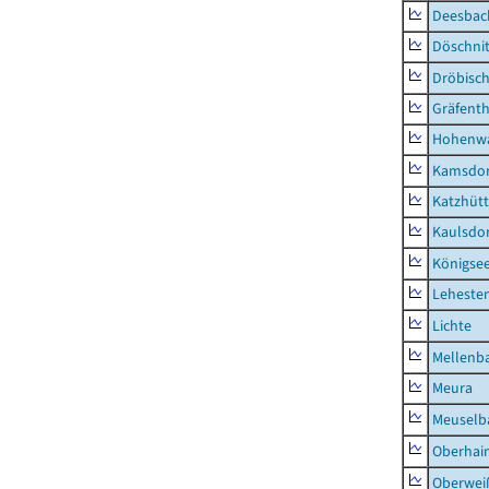
Deesbac
Döschni
Dröbisc
Gräfenth
Hohenwa
Kamsdor
Katzhüt
Kaulsdor
Königsee
Lehesten
Lichte
Mellenb
Meura
Meuselb
Oberhai
Oberweiß