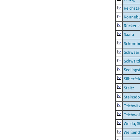
Reichstä
Ronnebu
Rückers
Saara
Schömb
Schwaar
Schwarz
Seelings
Silberfel
Staitz
Steinsdo
Teichwit
Teichwo
Weida, S
Weißend