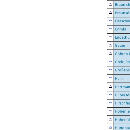
Braunic
Braunsd
Caaschw
Crimla
Endschü
Gauern
Göhren-
Greiz, St
Großens
Hain
Hartman
Hilbersd
Hirschfe
Hohenle
Hohenöl
Hundha