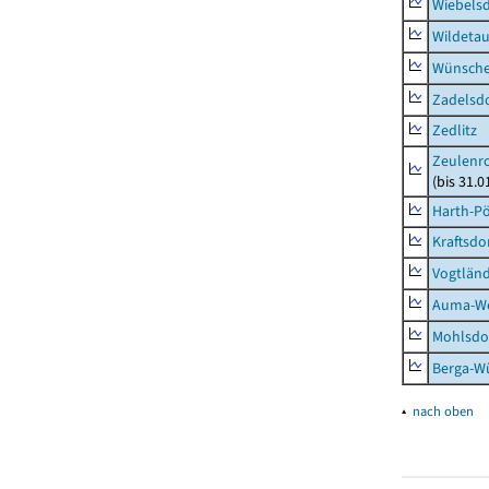
Wiebelsd
Wildeta
Wünsche
Zadelsdo
Zedlitz
Zeulenro
(bis 31.
Harth-Pö
Kraftsdo
Vogtländ
Auma-Wei
Mohlsdor
Berga-Wü
▴
nach oben