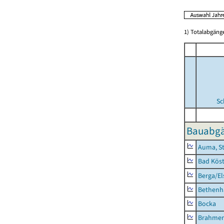
1) Totalabgän
Sc
Bauabgä
Auma, S
Bad Köst
Berga/El
Bethenh
Bocka
Brahme