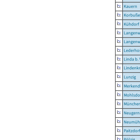
Kauern
Korbuß
Kühdorf
Langenw
Langenw
Lederho
Linda b.
Lindenk
Lunzig
Merkend
Mohlsdo
München
Neugern
Neumühl
Paitzdor
Pölzig