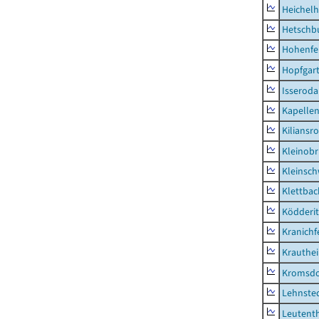
Heichel
Hetschb
Hohenfe
Hopfgar
Isseroda
Kapellen
Kiliansr
Kleinobr
Kleinsc
Klettbac
Ködderit
Kranichf
Krauthe
Kromsdo
Lehnste
Leutent