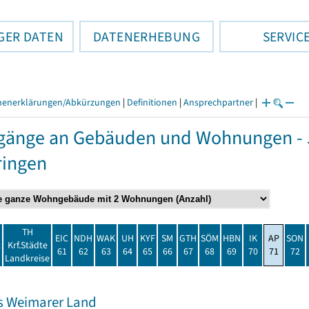
GER DATEN
DATENERHEBUNG
SERVIC
henerklärungen/Abkürzungen
|
Definitionen
|
Ansprechpartner
|
gänge an Gebäuden und Wohnungen - 
ringen
TH
EIC
NDH
WAK
UH
KYF
SM
GTH
SÖM
HBN
IK
AP
SON
t
Krf.Städte
61
62
63
64
65
66
67
68
69
70
71
72
Landkreise
s Weimarer Land