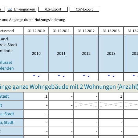
ge und Abgänge durch Nutzungsänderung
etsstand
31.12.2010
31.12.2011
31.12.2012
31.12.2013
31.12.
Land
reie Stadt
meinde
2010
2011
2012
2013
20
hlüssel
blenden
nge ganze Wohngebäude mit 2 Wohnungen (Anzahl
Stadt
1
-
-
1
dt
-
-
a, Stadt
-
-
-
-
a, Stadt
-
-
-
-
t
-
-
-
-