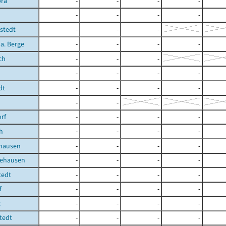
bra
-
-
-
-
-
-
-
-
stedt
-
-
-
 a. Berge
-
-
-
-
ch
-
-
-
-
-
-
-
dt
-
-
-
-
-
-
orf
-
-
-
-
h
-
-
-
-
hausen
-
-
-
-
ehausen
-
-
-
-
tedt
-
-
-
-
f
-
-
-
-
t
-
-
-
-
tedt
-
-
-
-