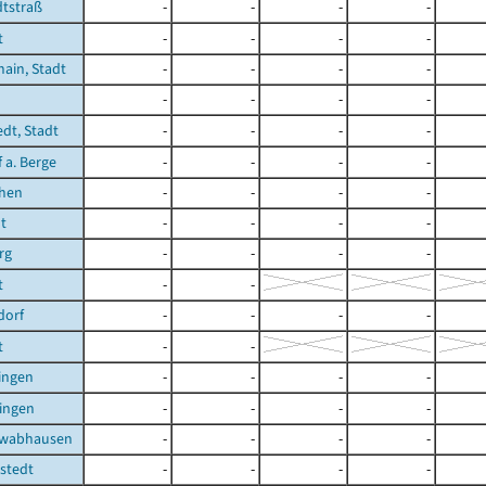
tstraß
-
-
-
-
t
-
-
-
-
ain, Stadt
-
-
-
-
-
-
-
-
edt, Stadt
-
-
-
-
 a. Berge
-
-
-
-
chen
-
-
-
-
t
-
-
-
-
rg
-
-
-
-
t
-
-
dorf
-
-
-
-
t
-
-
ingen
-
-
-
-
ingen
-
-
-
-
hwabhausen
-
-
-
-
stedt
-
-
-
-