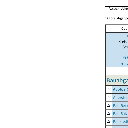
1) Totalabgän
Gebi
Kreisf
Ge
Sc
ein
Bauabgä
Apolda, 
Auerste
Bad Berk
Bad Sulz
Ballsted