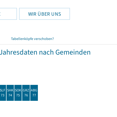
E
WIR ÜBER UNS
Tabellenköpfe verschoben?
Jahresdaten nach Gemeinden
SLF
SHK
SOK
GRZ
ABG
73
74
75
76
77