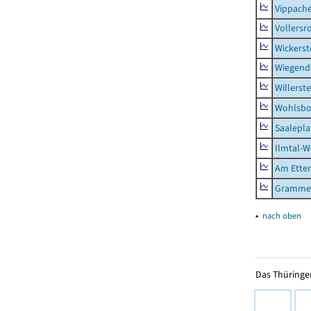
Vippach
Vollersr
Wickerst
Wiegend
Willerst
Wohlsbo
Saalepla
Ilmtal-W
Am Ette
Gramme
▴
nach oben
Das Thüringer