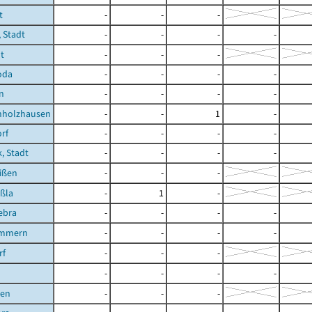
t
-
-
-
 Stadt
-
-
-
-
t
-
-
-
oda
-
-
-
-
n
-
-
-
-
holzhausen
-
-
1
-
rf
-
-
-
-
, Stadt
-
-
-
-
ißen
-
-
-
ßla
-
1
-
ebra
-
-
-
-
immern
-
-
-
-
rf
-
-
-
-
-
-
-
ßen
-
-
-