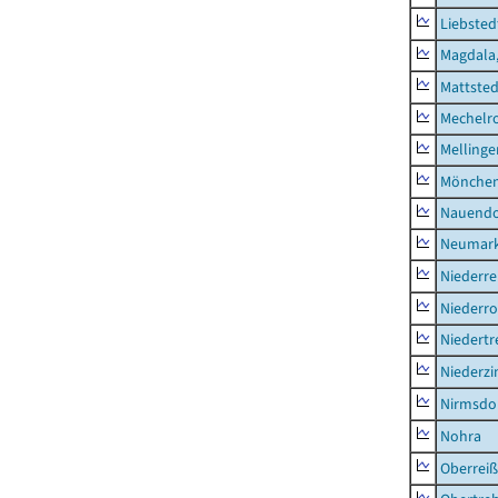
Liebsted
Magdala,
Mattsted
Mechelr
Mellinge
Mönchen
Nauendo
Neumark
Niederre
Niederro
Niedertr
Niederz
Nirmsdo
Nohra
Oberrei