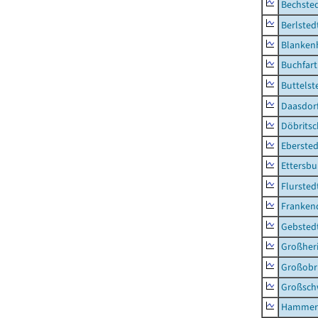
Bechsted
Berlsted
Blankenh
Buchfart
Buttelst
Daasdorf
Döbrits
Ebersted
Ettersbu
Flursted
Franken
Gebsted
Großher
Großobr
Großsc
Hammer