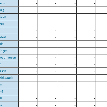
heim
-
-
-
-
urg
-
-
-
-
lden
-
-
-
-
ten
-
-
-
-
-
-
-
-
dorf
-
-
-
-
oda
-
-
-
-
ingen
-
-
-
-
hwabhausen
-
-
-
-
h
-
-
-
-
zsch
-
-
-
-
eld, Stadt
-
-
-
-
im
-
-
-
-
rf
-
-
-
-
dt
-
-
-
-
hal
-
-
-
-