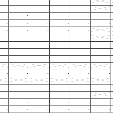
-
-
-
-
-
-
-
-
-
-
-
2
-
-
-
-
-
-
-
-
-
-
-
-
-
-
-
-
-
-
-
-
-
-
-
-
-
-
-
-
-
-
-
-
-
-
-
-
-
-
-
-
-
-
-
-
-
-
-
-
-
-
-
-
-
-
-
-
-
-
-
-
-
-
-
-
-
-
-