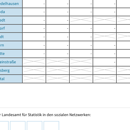
edelhausen
-
-
-
-
oda
-
-
-
-
edt
-
-
orf
-
-
-
-
edt
-
-
-
rn
-
-
-
-
tte
-
-
-
-
einstraße
-
rsberg
tal
 Landesamt für Statistik in den sozialen Netzwerken: