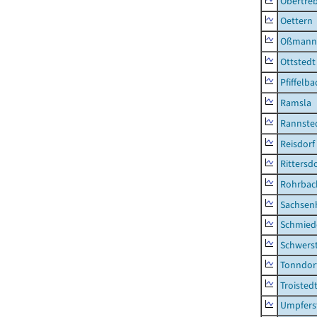
Obertre
Oettern
Oßmann
Ottstedt
Pfiffelba
Ramsla
Rannste
Reisdorf
Rittersd
Rohrbac
Sachsen
Schmied
Schwers
Tonndor
Troisted
Umpfers