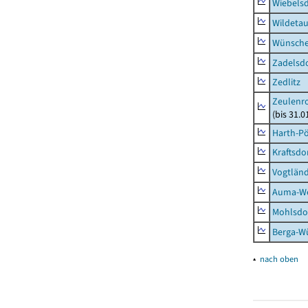
Wiebelsd
Wildeta
Wünsche
Zadelsdo
Zedlitz
Zeulenro
(bis 31.
Harth-Pö
Kraftsdo
Vogtländ
Auma-Wei
Mohlsdor
Berga-Wü
▴
nach oben