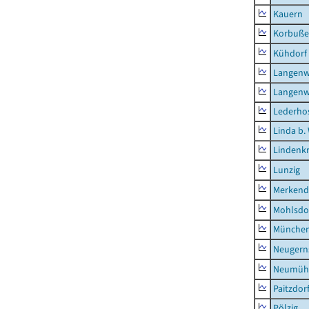
Kauern
Korbuß
Kühdorf
Langenw
Langenw
Lederho
Linda b.
Lindenk
Lunzig
Merkend
Mohlsdo
München
Neugern
Neumühl
Paitzdor
Pölzig