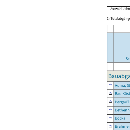
1) Totalabgän
Sc
Bauabgä
Auma, S
Bad Köst
Berga/El
Bethenh
Bocka
Brahme