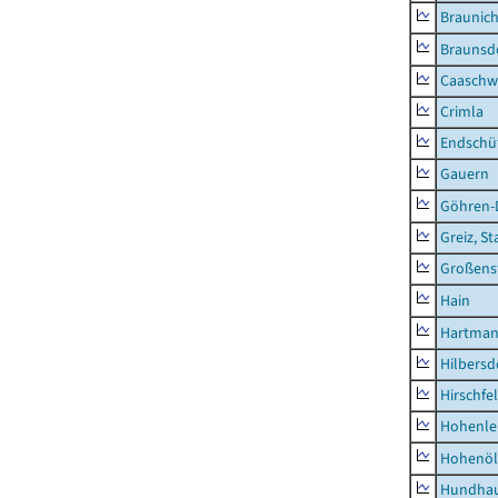
Braunic
Braunsd
Caaschw
Crimla
Endschü
Gauern
Göhren-
Greiz, St
Großens
Hain
Hartman
Hilbersd
Hirschfe
Hohenle
Hohenöl
Hundha