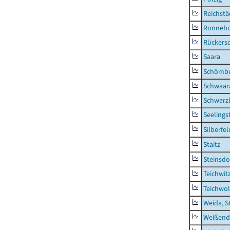
Reichstä
Ronnebu
Rückers
Saara
Schömb
Schwaar
Schwarz
Seelings
Silberfel
Staitz
Steinsdo
Teichwit
Teichwo
Weida, S
Weißend