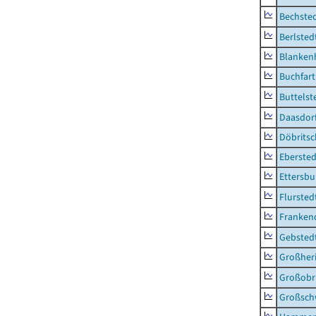
Bechsted
Berlsted
Blankenh
Buchfart
Buttelst
Daasdorf
Döbrits
Ebersted
Ettersbu
Flursted
Franken
Gebsted
Großher
Großobr
Großsc