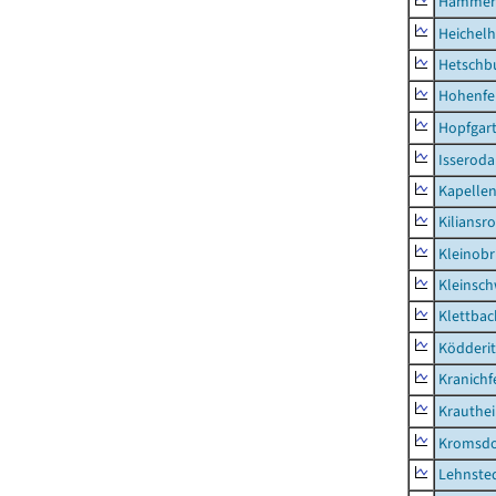
Hammer
Heichel
Hetschb
Hohenfe
Hopfgar
Isseroda
Kapellen
Kiliansr
Kleinobr
Kleinsc
Klettbac
Ködderit
Kranichf
Krauthe
Kromsdo
Lehnste