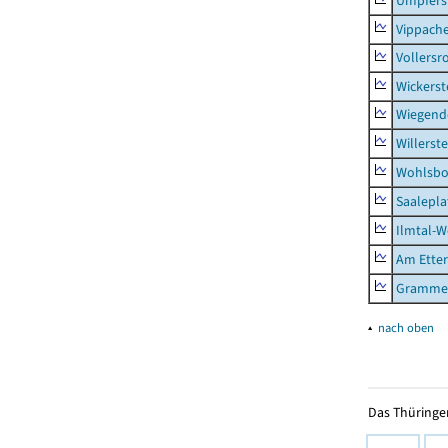
Umpfers
Vippach
Vollersr
Wickerst
Wiegend
Willerst
Wohlsbo
Saalepla
Ilmtal-W
Am Ette
Gramme
▴
nach oben
Das Thüringer