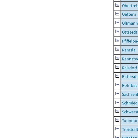
Obertre
Oettern
Oßmann
Ottstedt
Pfiffelba
Ramsla
Rannste
Reisdorf
Rittersd
Rohrbac
Sachsen
Schmied
Schwers
Tonndor
Troisted