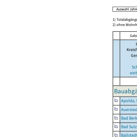
1) Totalabgän
2) ohne Wohn
Gebi
Kreisf
Ge
Sc
ein
Bauabgä
Apolda, 
Auerste
Bad Berk
Bad Sulz
Ballsted