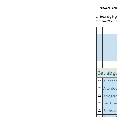
1) Totalabgän
2) ohne Wohn
Bauabgä
Allendor
Altenbe
Arnsger
Bad Blan
Bechste