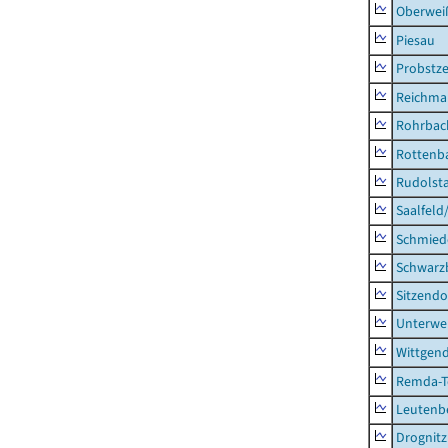
Oberweiß
Piesau
Probstze
Reichma
Rohrbac
Rottenb
Rudolsta
Saalfeld
Schmied
Schwarz
Sitzendo
Unterwe
Wittgend
Remda-Te
Leutenbe
Drognitz