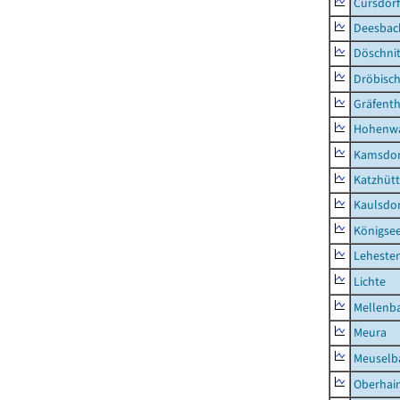
Cursdorf
Deesbac
Döschni
Dröbisc
Gräfenth
Hohenwa
Kamsdor
Katzhüt
Kaulsdor
Königsee
Lehesten
Lichte
Mellenb
Meura
Meuselb
Oberhai