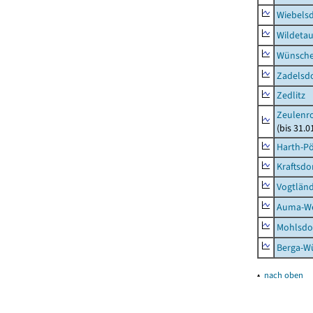
Wiebelsd
Wildeta
Wünsche
Zadelsdo
Zedlitz
Zeulenro
(bis 31.
Harth-Pö
Kraftsdo
Vogtländ
Auma-Wei
Mohlsdor
Berga-Wü
▴
nach oben