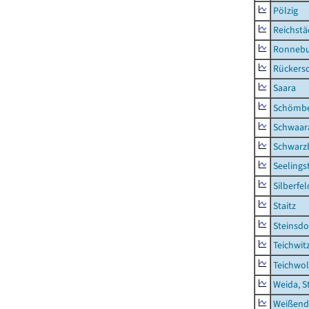
Pölzig
Reichstä
Ronnebu
Rückers
Saara
Schömb
Schwaar
Schwarz
Seelings
Silberfel
Staitz
Steinsdo
Teichwit
Teichwo
Weida, S
Weißend