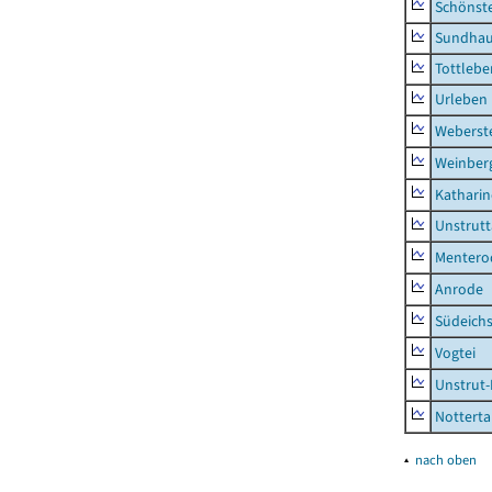
Schönst
Sundha
Tottlebe
Urleben
Weberst
Weinber
Kathari
Unstrutt
Mentero
Anrode
Südeichs
Vogtei
Unstrut-
Notterta
▴
nach oben