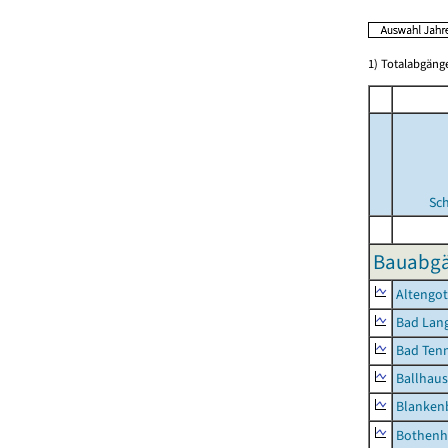
1) Totalabgän
Sc
Bauabgä
Altengot
Bad Lang
Bad Tenn
Ballhau
Blanken
Bothenh