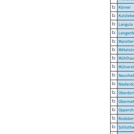
Körner
Kutzleb
Langula
Lengenfe
Marolte
Mittels
Mühlhau
Mülvers
Neunhei
Niederdo
Oberdor
Obermeh
Oppersh
Rodeber
Schlothe