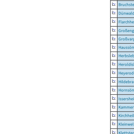
Bruchst
Dünwal
Flarchh
Großeng
Großvar
Haussö
Herbsle
Heroldi
Heyerod
Hildebr
Hornsö
Issershe
Kammerf
Kirchhei
Kleinwe
Klettste