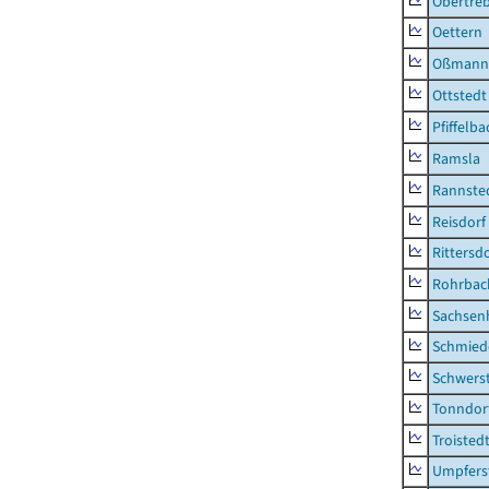
Obertre
Oettern
Oßmann
Ottstedt
Pfiffelba
Ramsla
Rannste
Reisdorf
Rittersd
Rohrbac
Sachsen
Schmied
Schwers
Tonndor
Troisted
Umpfers