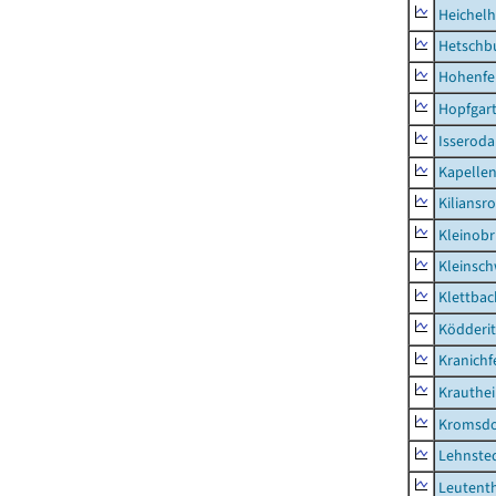
Heichel
Hetschb
Hohenfe
Hopfgar
Isseroda
Kapellen
Kiliansr
Kleinobr
Kleinsc
Klettbac
Ködderit
Kranichf
Krauthe
Kromsdo
Lehnste
Leutent