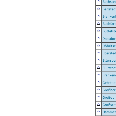
Bechsted
Berlsted
Blankenh
Buchfart
Buttelst
Daasdorf
Döbrits
Ebersted
Ettersbu
Flursted
Franken
Gebsted
Großher
Großobr
Großsc
Hammer