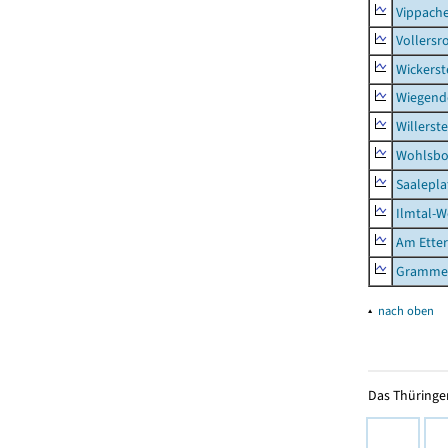
Vippach
Vollersr
Wickerst
Wiegend
Willerst
Wohlsbo
Saalepla
Ilmtal-W
Am Ette
Gramme
▴
nach oben
Das Thüringer