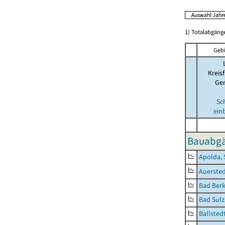
1) Totalabgän
Gebi
Kreisf
Ge
Sc
ein
Bauabgä
Apolda, 
Auerste
Bad Berk
Bad Sulz
Ballsted