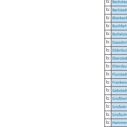
Bechsted
Berlsted
Blankenh
Buchfart
Buttelst
Daasdorf
Döbrits
Ebersted
Ettersbu
Flursted
Franken
Gebsted
Großher
Großobr
Großsc
Hammer