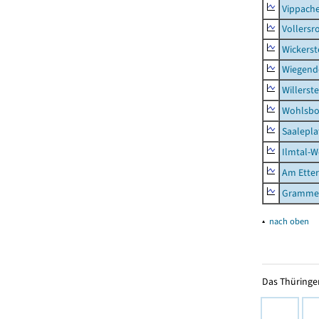
Vippach
Vollersr
Wickerst
Wiegend
Willerst
Wohlsbo
Saalepla
Ilmtal-W
Am Ette
Gramme
▴
nach oben
Das Thüringer