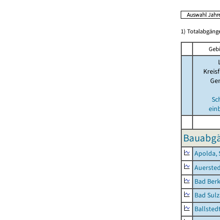
1) Totalabgän
Gebi
Kreisf
Ge
Sc
ein
Bauabgä
Apolda, 
Auerste
Bad Berk
Bad Sulz
Ballsted