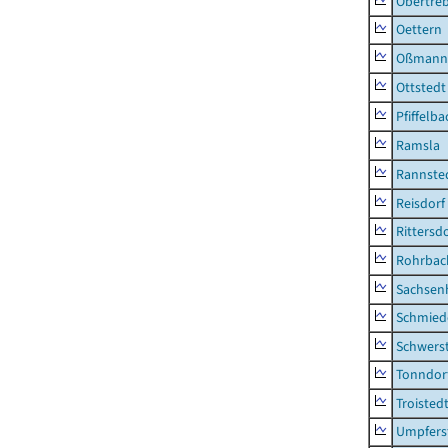
Obertre
Oettern
Oßmann
Ottstedt
Pfiffelba
Ramsla
Rannste
Reisdorf
Rittersd
Rohrbac
Sachsen
Schmied
Schwers
Tonndor
Troisted
Umpfers