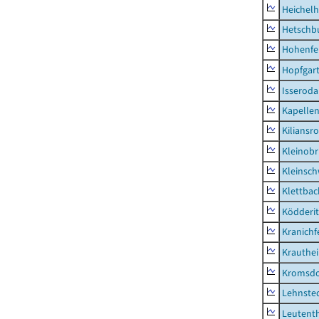
Heichel
Hetschb
Hohenfe
Hopfgar
Isseroda
Kapellen
Kiliansr
Kleinobr
Kleinsc
Klettbac
Ködderit
Kranichf
Krauthe
Kromsdo
Lehnste
Leutent