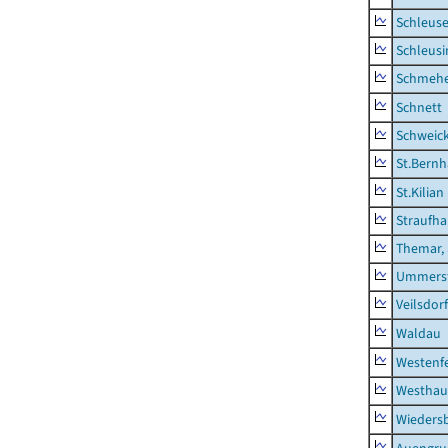
Schleus
Schleusi
Schmeh
Schnett
Schweic
St.Bernh
St.Kilian
Straufha
Themar, 
Ummerst
Veilsdorf
Waldau
Westenf
Westhau
Wieders