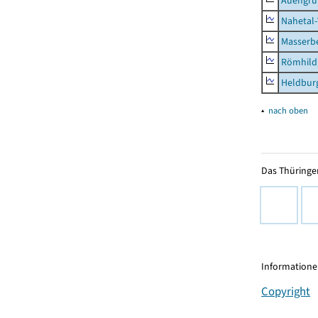
Auengr
Nahetal
Masserb
Römhild,
Heldburg
▴
nach oben
Das Thüringer
Informationen
Copyright