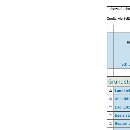
Quelle: viertel
Kr
Schl
Grundste
Landkre
Ahlstädt
Bad Colb
Beinerst
Bischofr