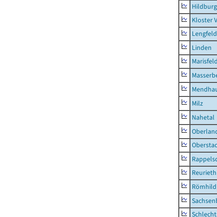
Hildburg
Kloster 
Lengfeld
Linden
Marisfel
Masserb
Mendha
Milz
Nahetal
Oberlan
Obersta
Rappels
Reurieth
Römhild,
Sachsen
Schlecht