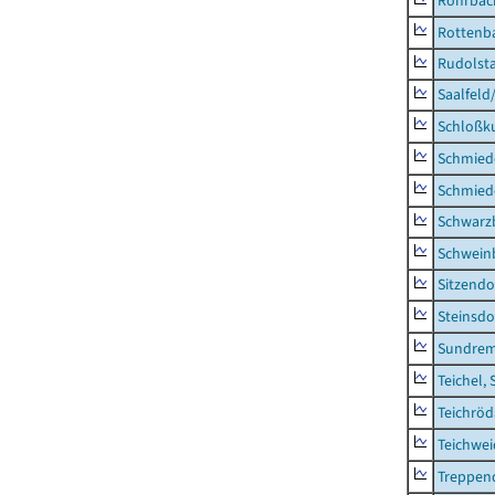
Rohrbac
Rottenb
Rudolsta
Saalfeld
Schloßk
Schmied
Schmied
Schwarz
Schwein
Sitzendo
Steinsdo
Sundre
Teichel, 
Teichröd
Teichwe
Treppen