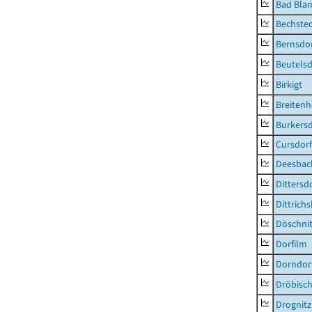
Bad Blan
Bechste
Bernsdo
Beutelsd
Birkigt
Breiten
Burkersd
Cursdorf
Deesbac
Dittersd
Dittrich
Döschni
Dorfilm
Dorndor
Dröbisc
Drognitz