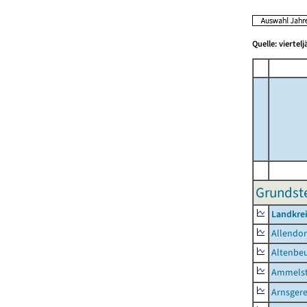
Quelle: viertel
Grundste
Landkrei
Allendor
Altenbe
Ammelst
Arnsger