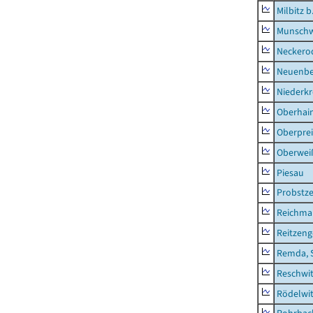
Milbitz b
Munschw
Neckero
Neuenb
Niederk
Oberhai
Oberprei
Oberweiß
Piesau
Probstze
Reichma
Reitzen
Remda, 
Reschwi
Rödelwi