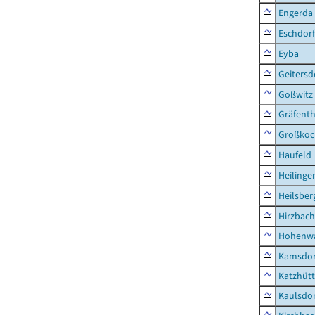
Engerda
Eschdorf
Eyba
Geitersd
Goßwitz
Gräfenth
Großkoc
Haufeld
Heilinge
Heilsber
Hirzbach
Hohenwa
Kamsdor
Katzhüt
Kaulsdor