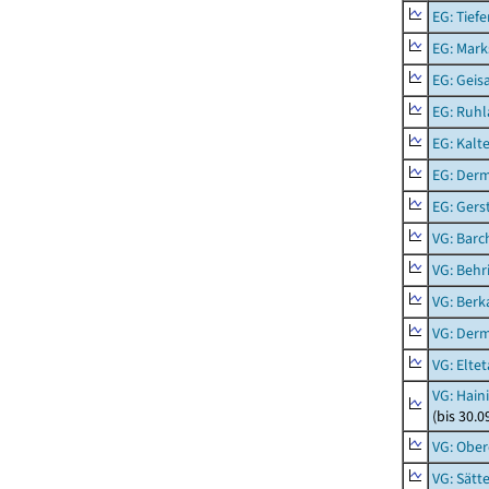
EG: Tief
EG: Mark
EG: Geisa
EG: Ruhl
EG: Kalt
EG: Der
EG: Ger
VG: Barc
VG: Behr
VG: Berk
VG: Der
VG: Eltet
VG: Hain
(bis 30.0
VG: Ober
VG: Sätt