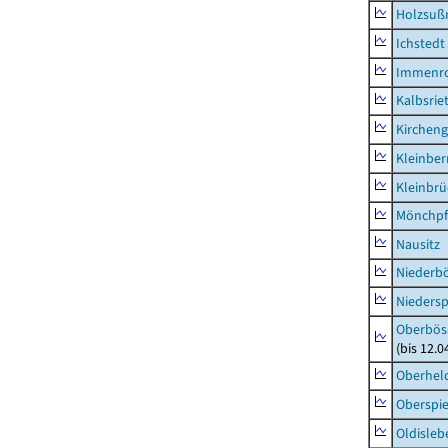
Holzsuß
Ichstedt
Immenr
Kalbsrie
Kircheng
Kleinbe
Kleinbrü
Mönchpfi
Nausitz
Niederb
Niedersp
Oberbös
(bis 12.
Oberhel
Oberspie
Oldisleb