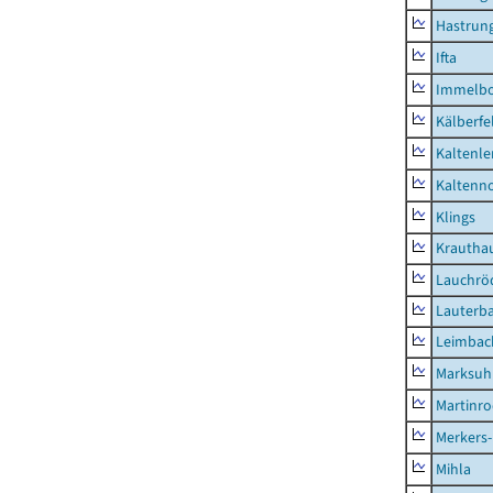
Hastrung
Ifta
Immelb
Kälberfe
Kaltenle
Kaltenno
Klings
Krautha
Lauchrö
Lauterb
Leimbac
Marksuh
Martinr
Merkers-
Mihla