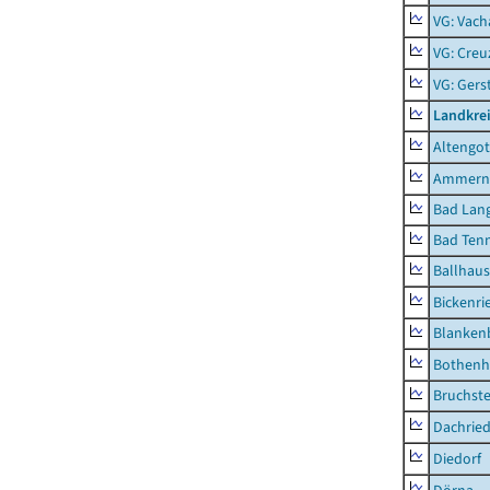
VG: Vach
VG: Creu
VG: Ger
Landkrei
Altengot
Ammern
Bad Lang
Bad Tenn
Ballhau
Bickenri
Blanken
Bothenh
Bruchst
Dachrie
Diedorf