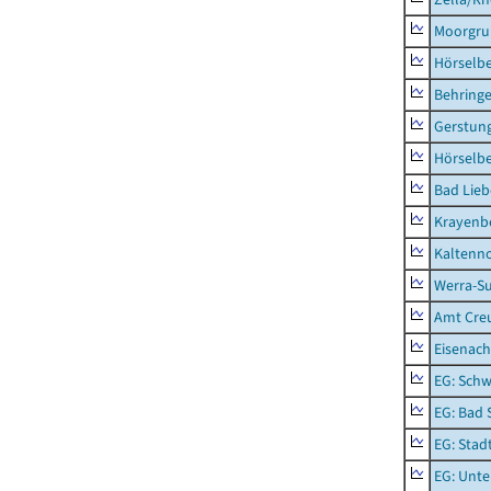
Moorgr
Hörselb
Behring
Gerstun
Hörselbe
Bad Lieb
Krayenb
Kaltenno
Werra-Su
Amt Creu
Eisenach
EG: Schw
EG: Bad 
EG: Stad
EG: Unte