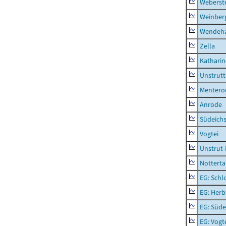
Weberst
Weinber
Wendeh
Zella
Kathari
Unstrutt
Mentero
Anrode
Südeichs
Vogtei
Unstrut-
Notterta
EG: Schl
EG: Herb
EG: Süde
EG: Vogt