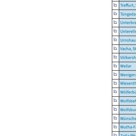
Treffurt,
Tüngeda
Unterbr
Unterell
Urnshau
Vacha, S
Völkers
Weilar
Wenigen
Wiesent
Wölferbü
Wolfsbe
Wolfsbu
Wünsche
Wutha-F
Zella/R