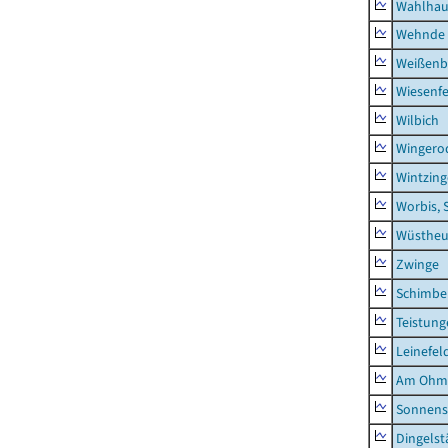
Wahlhau
Wehnde
Weißenb
Wiesenfe
Wilbich
Wingero
Wintzin
Worbis, 
Wüstheu
Zwinge
Schimbe
Teistung
Leinefel
Am Ohm
Sonnens
Dingelst