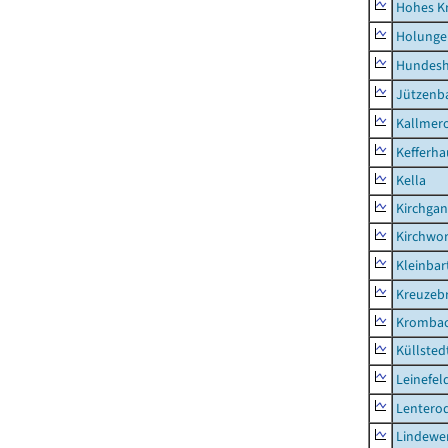
Hohes K
Holunge
Hundes
Jützenb
Kallmer
Kefferh
Kella
Kirchga
Kirchwor
Kleinbart
Kreuzeb
Kromba
Küllsted
Leinefel
Lentero
Lindewe