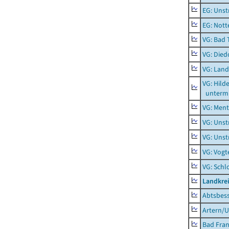
EG: Unst
EG: Nott
VG: Bad 
VG: Died
VG: Lan
VG: Hil
unterm 
VG: Men
VG: Unst
VG: Unst
VG: Vogt
VG: Schl
Landkrei
Abtsbes
Artern/U
Bad Fran