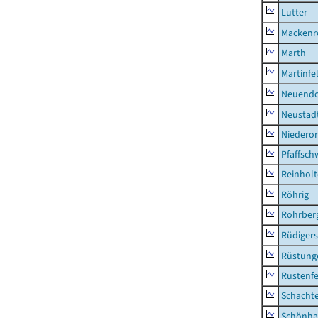
Lutter
Mackenr
Marth
Martinfe
Neuendo
Neustad
Niederor
Pfaffsc
Reinhol
Röhrig
Rohrber
Rüdiger
Rüstung
Rustenf
Schacht
Schönha