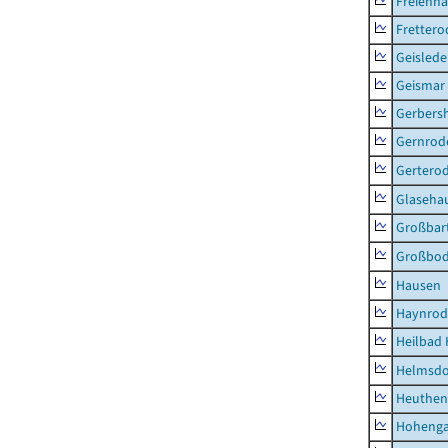
Freienh
Frettero
Geisled
Geismar
Gerbers
Gernrod
Gertero
Glaseha
Großbart
Großbo
Hausen
Haynrod
Heilbad 
Helmsdo
Heuthen
Hoheng