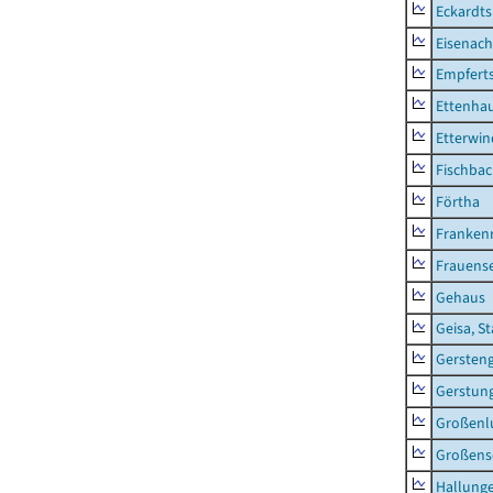
Eckardt
Eisenach
Empfert
Ettenhau
Etterwi
Fischba
Förtha
Franken
Frauens
Gehaus
Geisa, S
Gersten
Gerstun
Großenl
Großens
Hallung