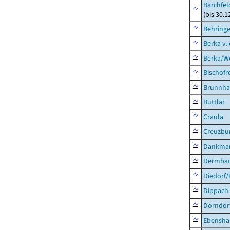
Barchfe
(bis 30.1
Behring
Berka v. 
Berka/We
Bischofr
Brunnha
Buttlar
Craula
Creuzbur
Dankma
Dermba
Diedorf
Dippach
Dorndor
Ebensha