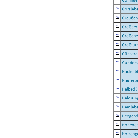
Göllinge
Gorsleb
Greußen,
Großber
Großeneh
Großfur
Günsero
Gunders
Hachelb
Hautero
Helbedü
Heldrung
Hemleb
Heygend
Hohene
Holzeng