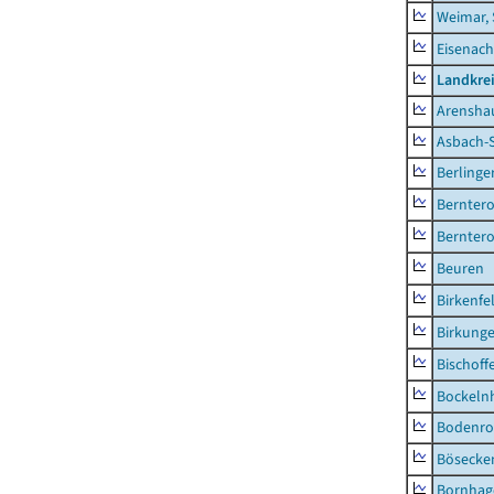
Weimar, 
Eisenach
Landkrei
Arensha
Asbach-
Berlinge
Berntero
Berntero
Beuren
Birkenfe
Birkung
Bischoff
Bockeln
Bodenro
Bösecke
Bornhag