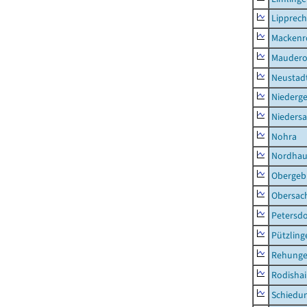
Lipprec
Mackenr
Mauder
Neustad
Niederg
Nieders
Nohra
Nordhau
Obergeb
Obersac
Petersdo
Pützling
Rehung
Rodisha
Schiedu