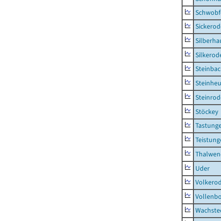
Schwobf
Sickerod
Silberha
Silkerod
Steinba
Steinhe
Steinrod
Stöckey
Tastung
Teistung
Thalwen
Uder
Volkero
Vollenb
Wachste