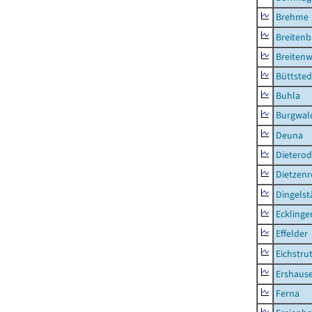
Brehme
Breiten
Breitenw
Büttsted
Buhla
Burgwal
Deuna
Dietero
Dietzen
Dingelst
Ecklinge
Effelder
Eichstru
Ershaus
Ferna