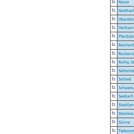
Nazza
Neidhar
Oberell
Oechsen
Pferdsd
Reichen
Rockens
Ruhla, S
Sättelst
Schleid
Schwein
Seebach
Stadtlen
Steinba
Sünna
Tiefenor