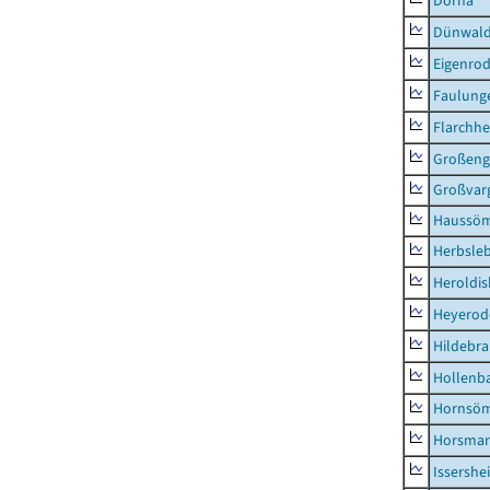
Dörna
Dünwal
Eigenro
Faulung
Flarchh
Großeng
Großvar
Haussö
Herbsle
Heroldi
Heyerod
Hildebr
Hollenb
Hornsö
Horsmar
Issershe