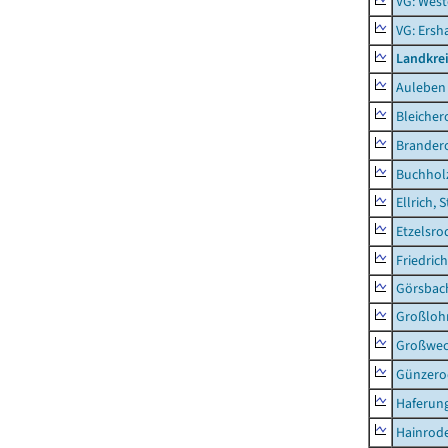
VG: West
VG: Ers
Landkre
Auleben
Bleicher
Brander
Buchhol
Ellrich, 
Etzelsro
Friedric
Görsbac
Großloh
Großwe
Günzero
Haferun
Hainrode