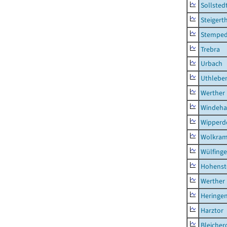
Sollsted
Steigert
Stempe
Trebra
Urbach
Uthlebe
Werther
Windeha
Wipperd
Wolkram
Wülfing
Hohenst
Werther
Heringen
Harztor
Bleicher