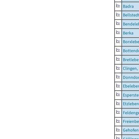
Badra
Bellsted
Bendele
Berka
Borxleb
Bottend
Bretleb
Clingen,
Donndor
Ebeleben
Esperste
Etzleben
Feldeng
Freienbe
Gehofen