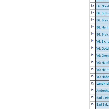
EG: Nord
EG: Soll
EG: Blei
EG: Heri
EG: Blei
VG: Eichs
VG: Gol
VG: Gren
VG: Hainl
VG: Helm
VG: Hoh
Landkrei
Andenh
Bad Lieb
Bad Salz