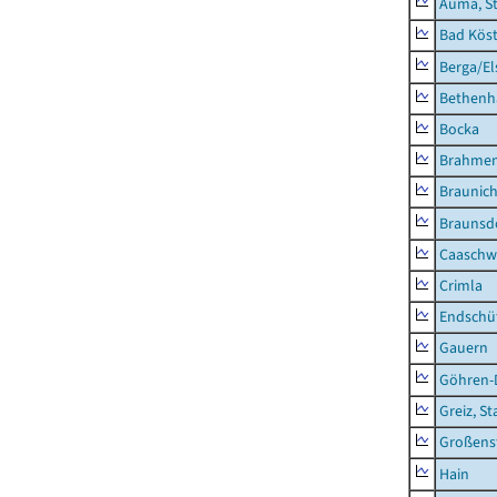
Auma, S
Bad Köst
Berga/El
Bethenh
Bocka
Brahme
Braunic
Braunsd
Caaschw
Crimla
Endschü
Gauern
Göhren-
Greiz, St
Großens
Hain