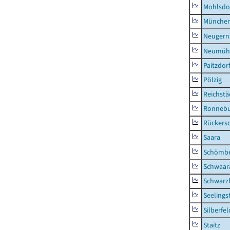
Mohlsdo
München
Neugern
Neumühl
Paitzdor
Pölzig
Reichstä
Ronnebu
Rückers
Saara
Schömb
Schwaar
Schwarz
Seelings
Silberfel
Staitz