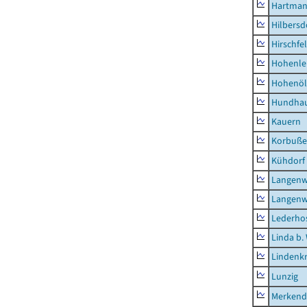
Hartman
Hilbersd
Hirschfe
Hohenle
Hohenöl
Hundha
Kauern
Korbuß
Kühdorf
Langenw
Langenw
Lederho
Linda b.
Lindenk
Lunzig
Merkend