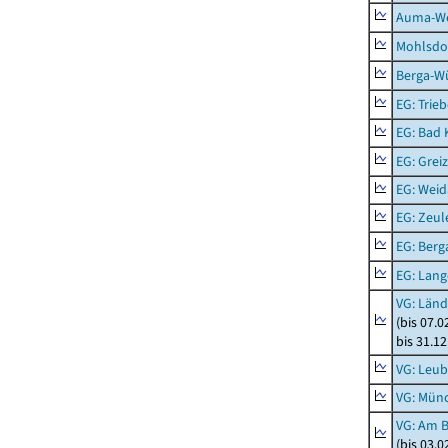
Auma-Wei
Mohlsdor
Berga-Wü
EG: Trieb
EG: Bad K
EG: Greiz
EG: Weid
EG: Zeul
EG: Berga
EG: Lan
VG: Länd
(bis 07.
bis 31.1
VG: Leub
VG: Mün
VG: Am 
(bis 03.