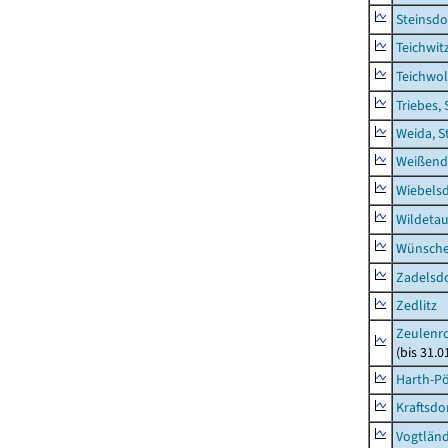
Steinsdo
Teichwit
Teichwo
Triebes, 
Weida, S
Weißend
Wiebelsd
Wildeta
Wünsche
Zadelsdo
Zedlitz
Zeulenro
(bis 31.
Harth-Pö
Kraftsdo
Vogtländ