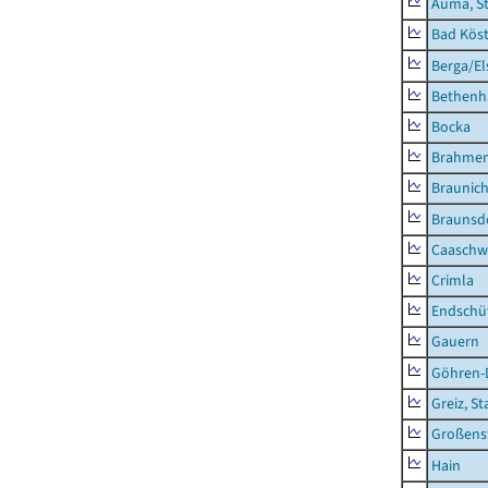
Auma, S
Bad Köst
Berga/El
Bethenh
Bocka
Brahme
Braunic
Braunsd
Caaschw
Crimla
Endschü
Gauern
Göhren-
Greiz, St
Großens
Hain