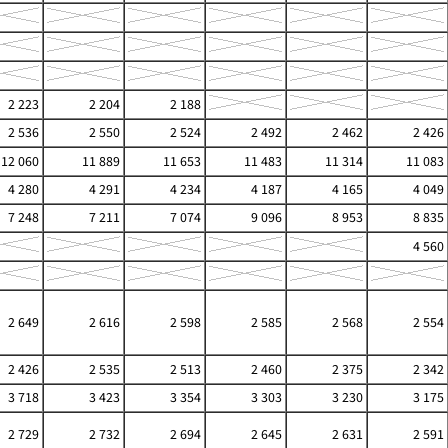
2 223
2 204
2 188
2 536
2 550
2 524
2 492
2 462
2 426
12 060
11 889
11 653
11 483
11 314
11 083
4 280
4 291
4 234
4 187
4 165
4 049
7 248
7 211
7 074
9 096
8 953
8 835
4 560
2 649
2 616
2 598
2 585
2 568
2 554
2 426
2 535
2 513
2 460
2 375
2 342
3 718
3 423
3 354
3 303
3 230
3 175
2 729
2 732
2 694
2 645
2 631
2 591