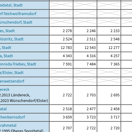
datal, Stadt
f-Teichwolframsdorf
nschendorf, Stadt
es, Stadt
2 278
2 246
2 233
östritz, Stadt
2 524
2 511
2 548
, Stadt
12 783
12 543
12 277
a, Stadt
4 343
4 316
4 257
enroda-Triebes, Stadt
7 591
7 484
7 365
/Elster, Stadt
genwetzendorf
ereck
02.2013 Ländereck,
2 722
2 703
2 695
2.2023 Wünschendorf/Elster)
atal
2 518
2 477
2 458
chenbernsdorf
3 659
3 723
3 717
Brahmetal
2 707
2 722
2 720
02.1995 Oberes Sprottetal)