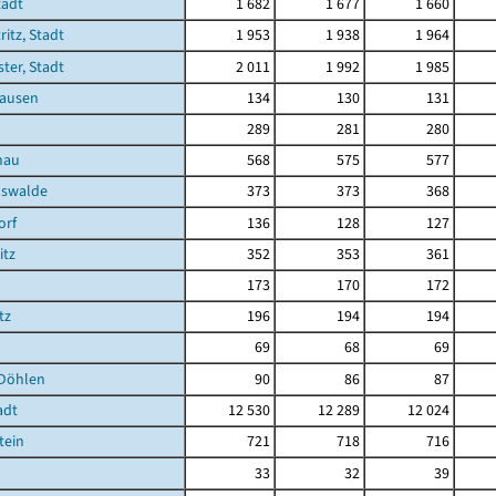
tadt
1 682
1 677
1 660
ritz, Stadt
1 953
1 938
1 964
ster, Stadt
2 011
1 992
1 985
ausen
134
130
131
289
281
280
nau
568
575
577
hswalde
373
373
368
orf
136
128
127
itz
352
353
361
173
170
172
tz
196
194
194
69
68
69
Döhlen
90
86
87
adt
12 530
12 289
12 024
tein
721
718
716
33
32
39