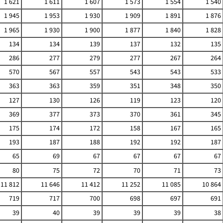
1 621
1 611
1 607
1 573
1 554
1 540
1 945
1 953
1 930
1 909
1 891
1 876
1 965
1 930
1 900
1 877
1 840
1 828
134
134
139
137
132
135
286
277
279
277
267
264
570
567
557
543
543
533
363
363
359
351
348
350
127
130
126
119
123
120
369
377
373
370
361
345
175
174
172
158
167
165
193
187
188
192
192
187
65
69
67
67
67
67
80
75
72
70
71
73
11 812
11 646
11 412
11 252
11 085
10 864
719
717
700
698
697
691
39
40
39
39
39
38