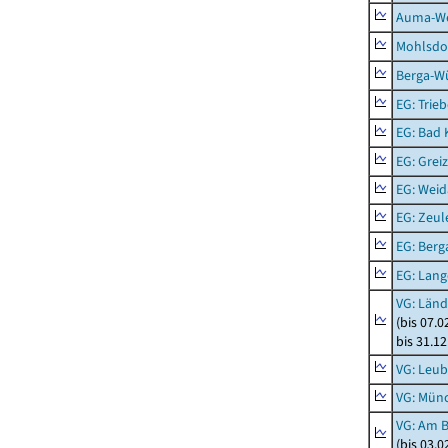
Auma-Wei
Mohlsdor
Berga-Wü
EG: Trieb
EG: Bad K
EG: Greiz
EG: Weid
EG: Zeul
EG: Berga
EG: Lan
VG: Länd
(bis 07.
bis 31.1
VG: Leub
VG: Mün
VG: Am 
(bis 03.