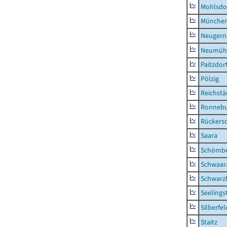
Mohlsdo
München
Neugern
Neumühl
Paitzdor
Pölzig
Reichstä
Ronnebu
Rückers
Saara
Schömb
Schwaar
Schwarz
Seelings
Silberfel
Staitz