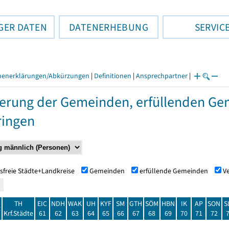
GER DATEN
DATENERHEBUNG
SERVIC
henerklärungen/Abkürzungen
|
Definitionen
|
Ansprechpartner
|
erung der Gemeinden, erfüllenden Ge
ringen
sfreie Städte+Landkreise
Gemeinden
erfüllende Gemeinden
V
TH
EIC
NDH
WAK
UH
KYF
SM
GTH
SÖM
HBN
IK
AP
SON
S
t
Krf.Städte
61
62
63
64
65
66
67
68
69
70
71
72