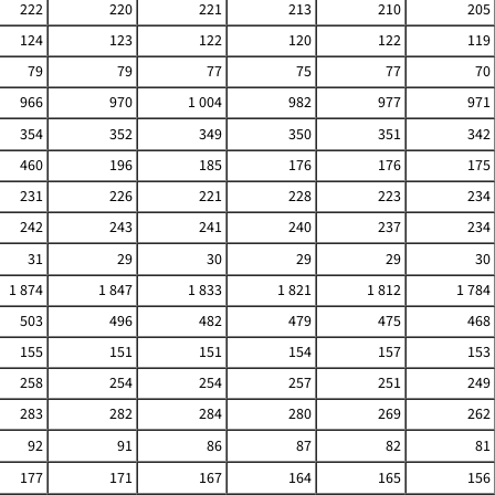
222
220
221
213
210
205
124
123
122
120
122
119
79
79
77
75
77
70
966
970
1 004
982
977
971
354
352
349
350
351
342
460
196
185
176
176
175
231
226
221
228
223
234
242
243
241
240
237
234
31
29
30
29
29
30
1 874
1 847
1 833
1 821
1 812
1 784
503
496
482
479
475
468
155
151
151
154
157
153
258
254
254
257
251
249
283
282
284
280
269
262
92
91
86
87
82
81
177
171
167
164
165
156