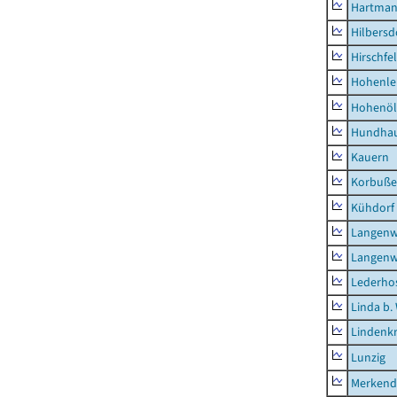
Hartman
Hilbersd
Hirschfe
Hohenle
Hohenöl
Hundha
Kauern
Korbuß
Kühdorf
Langenw
Langenw
Lederho
Linda b.
Lindenk
Lunzig
Merkend