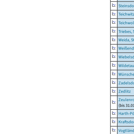
Steinsdo
Teichwit
Teichwo
Triebes, 
Weida, S
Weißend
Wiebelsd
Wildeta
Wünsche
Zadelsdo
Zedlitz
Zeulenro
(bis 31.
Harth-Pö
Kraftsdo
Vogtländ