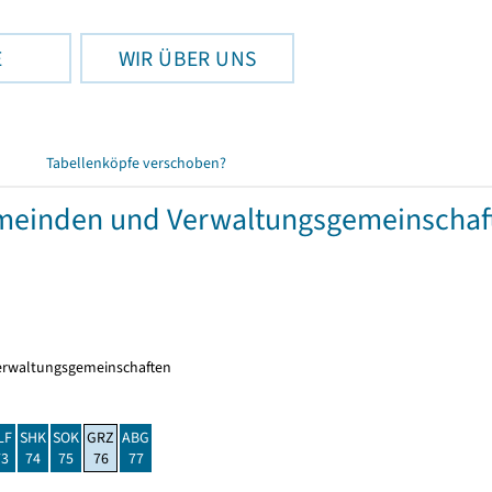
E
WIR ÜBER UNS
Tabellenköpfe verschoben?
meinden und Verwaltungsgemeinschaft
erwaltungsgemeinschaften
LF
SHK
SOK
GRZ
ABG
73
74
75
76
77