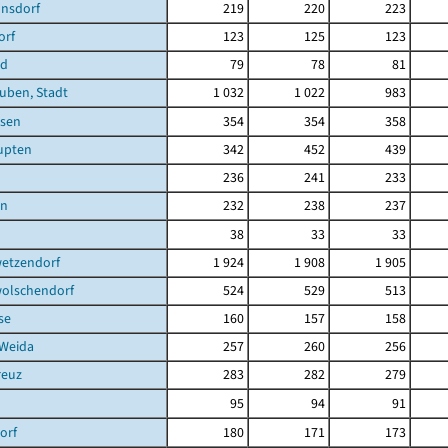
nsdorf
219
220
223
orf
123
125
123
ld
79
78
81
uben, Stadt
1 032
1 022
983
sen
354
354
358
upten
342
452
439
236
241
233
en
232
238
237
38
33
33
etzendorf
1 924
1 908
1 905
olschendorf
524
529
513
se
160
157
158
 Weida
257
260
256
reuz
283
282
279
95
94
91
orf
180
171
173