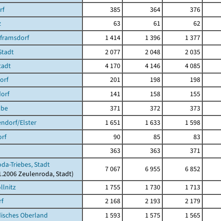
rf
385
364
376
z
63
61
62
lframsdorf
1 414
1 396
1 377
Stadt
2 077
2 048
2 035
tadt
4 170
4 146
4 085
orf
201
198
198
orf
141
158
155
ube
371
372
373
ndorf/Elster
1 651
1 633
1 598
rf
90
85
83
363
363
371
da-Triebes, Stadt
7 067
6 955
6 852
01.2006 Zeulenroda, Stadt)
llnitz
1 755
1 730
1 713
rf
2 168
2 193
2 179
isches Oberland
1 593
1 575
1 565