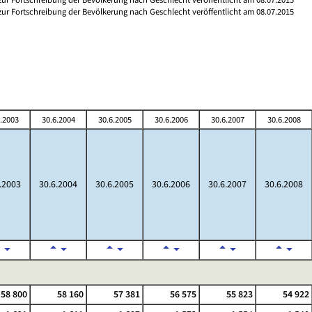
 zur Fortschreibung der Bevölkerung nach Geschlecht veröffentlicht am 08.07.2015
.2003
30.6.2004
30.6.2005
30.6.2006
30.6.2007
30.6.2008
.2003
30.6.2004
30.6.2005
30.6.2006
30.6.2007
30.6.2008
58 800
58 160
57 381
56 575
55 823
54 922