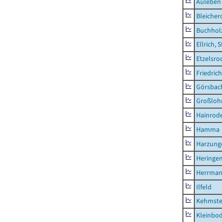
Auleben
Bleicher
Buchhol
Ellrich, 
Etzelsro
Friedric
Görsbac
Großloh
Hainrode
Hamma
Harzung
Heringen
Herrman
Ilfeld
Kehmste
Kleinbo