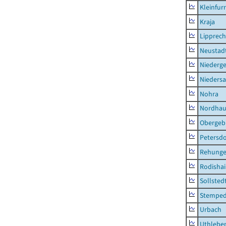
Kleinfur
Kraja
Lipprec
Neustad
Niederg
Nieders
Nohra
Nordhau
Obergeb
Petersdo
Rehung
Rodisha
Sollsted
Stempe
Urbach
Uthlebe