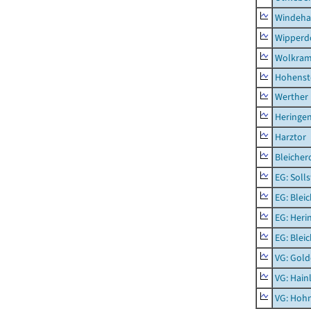
Windeha
Wipperd
Wolkram
Hohenst
Werther
Heringen
Harztor
Bleicher
EG: Soll
EG: Blei
EG: Heri
EG: Blei
VG: Gol
VG: Hainl
VG: Hoh