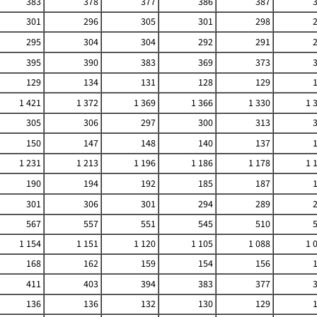
383
378
377
386
387
301
296
305
301
298
295
304
304
292
291
395
390
383
369
373
129
134
131
128
129
1 421
1 372
1 369
1 366
1 330
1 
305
306
297
300
313
150
147
148
140
137
1 231
1 213
1 196
1 186
1 178
1 
190
194
192
185
187
301
306
301
294
289
567
557
551
545
510
1 154
1 151
1 120
1 105
1 088
1 
168
162
159
154
156
411
403
394
383
377
136
136
132
130
129