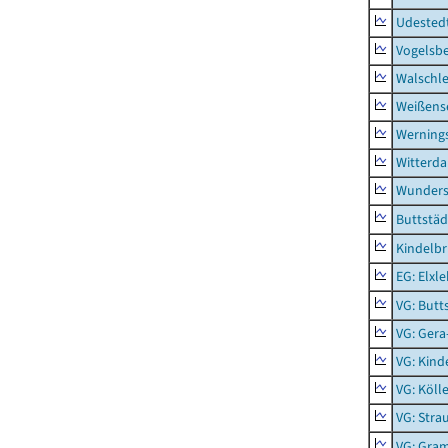
Udested
Vogelsb
Walschl
Weißense
Werning
Witterda
Wunders
Buttstäd
Kindelb
EG: Elxl
VG: Butt
VG: Gera
VG: Kind
VG: Köll
VG: Stra
VG: Gra