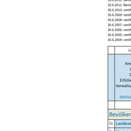
30.6.2011: Bev
30.6.2010: verö
30.6.2009: verö
30.6.2008: verö
30.6.2007: verö
30.6.2006: verö
30.6.2005: verö
30.6.2004: verö
G
Kre
Erfül
Verwalt
Schlüs
Bevölker
Landkre