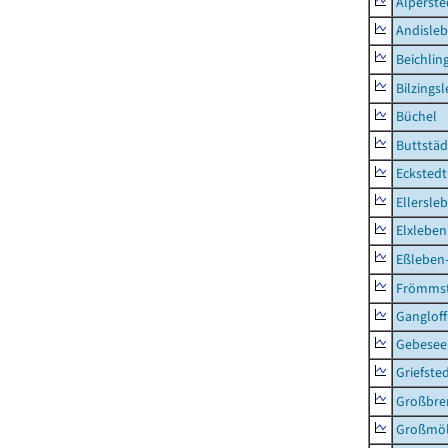
Alperste
Andisle
Beichlin
Bilzings
Büchel
Buttstäd
Eckstedt
Ellersle
Elxleben
Eßleben
Frömms
Ganglof
Gebesee,
Griefste
Großbr
Großmö