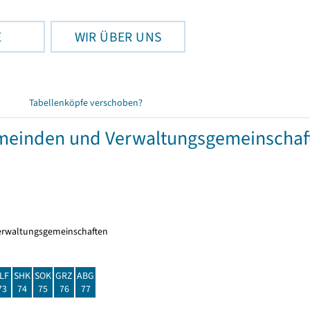
E
WIR ÜBER UNS
Tabellenköpfe verschoben?
meinden und Verwaltungsgemeinschaft
erwaltungsgemeinschaften
LF
SHK
SOK
GRZ
ABG
73
74
75
76
77