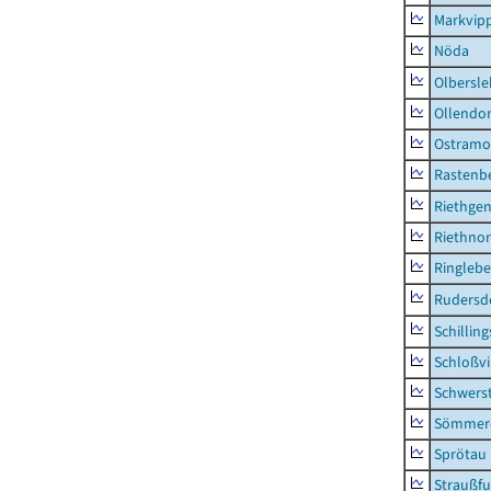
Markvip
Nöda
Olbersl
Ollendor
Ostramo
Rastenbe
Riethge
Riethno
Ringleb
Rudersd
Schillin
Schloßv
Schwers
Sömmerd
Sprötau
Straußfu