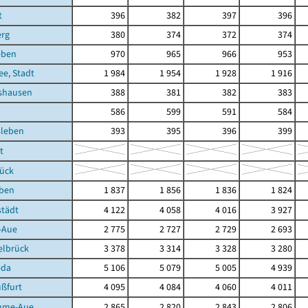
t
396
382
397
396
erg
380
374
372
374
eben
970
965
966
953
e, Stadt
1 984
1 954
1 928
1 916
shausen
388
381
382
383
586
599
591
584
leben
393
395
396
399
t
rück
eben
1 837
1 856
1 836
1 824
städt
4 122
4 058
4 016
3 927
-Aue
2 775
2 727
2 729
2 693
elbrück
3 378
3 314
3 328
3 280
eda
5 106
5 079
5 005
4 939
ußfurt
4 095
4 084
4 060
4 011
mme-Aue
2 865
2 820
2 843
2 806