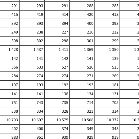
291
293
291
288
283
415
419
414
420
413
392
393
394
400
393
249
238
227
216
212
308
302
298
301
299
1 428
1 437
1 411
1 369
1 350
1 
142
141
142
141
139
556
533
527
526
515
284
274
274
271
269
197
193
192
193
181
141
141
138
134
131
751
743
735
714
705
338
334
328
323
314
10 793
10 697
10 575
10 508
10 372
10 
402
400
374
349
348
983
951
939
929
919