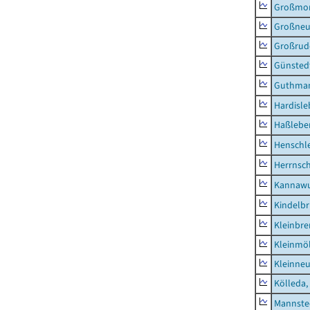
Großmo
Großne
Großrud
Günsted
Guthma
Hardisl
Haßlebe
Henschl
Herrnsc
Kannawu
Kindelbr
Kleinbr
Kleinmö
Kleinne
Kölleda,
Mannste