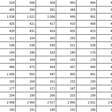
524
506
504
495
484
405
394
391
384
379
1 038
1 022
1 006
999
991
426
421
417
410
408
439
431
424
435
423
312
324
303
293
295
536
538
530
521
528
194
186
183
180
176
164
164
164
163
170
486
472
464
457
440
1 006
955
947
905
901
165
164
161
152
150
177
167
171
167
169
204
199
206
203
199
2 998
2 969
2 917
2 896
2 831
2 
190
191
189
192
186