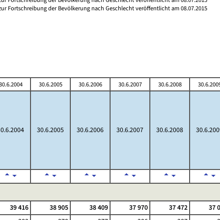
 zur Fortschreibung der Bevölkerung nach Geschlecht veröffentlicht am 08.07.2015
30.6.2004
30.6.2005
30.6.2006
30.6.2007
30.6.2008
30.6.200
30.6.2004
30.6.2005
30.6.2006
30.6.2007
30.6.2008
30.6.200
39 416
38 905
38 409
37 970
37 472
37 