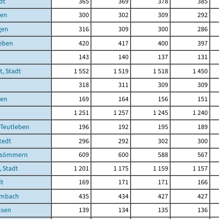
dt
365
369
378
385
ben
300
302
309
292
gen
316
309
300
286
leben
420
417
400
397
143
140
137
131
t, Stadt
1 552
1 519
1 518
1 450
318
311
309
309
ben
169
164
156
151
1 251
1 257
1 245
1 240
-Teutleben
196
192
195
189
tedt
296
292
302
300
fsömmern
609
600
588
567
 Stadt
1 201
1 175
1 159
1 157
dt
169
171
171
166
embach
435
434
427
427
lsen
139
134
135
136