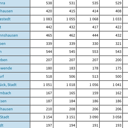
nra
538
531
535
529
uhausen
420
415
414
408
estedt
1 083
1 055
1 068
1 033
t
442
432
417
422
nnshausen
465
462
444
432
eben
339
339
330
321
n
544
545
553
543
eben
207
207
207
200
hwende
180
183
178
175
rf
518
506
513
500
ück, Stadt
1 051
1 018
1 056
1 041
embach
167
165
159
162
lsen
187
184
186
186
uhausen
210
208
206
206
 Stadt
3 154
3 151
3 090
3 058
dt
197
194
191
193