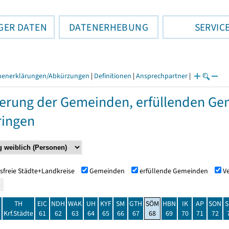
GER DATEN
DATENERHEBUNG
SERVIC
henerklärungen/Abkürzungen
|
Definitionen
|
Ansprechpartner
|
erung der Gemeinden, erfüllenden Ge
ringen
sfreie Städte+Landkreise
Gemeinden
erfüllende Gemeinden
V
TH
EIC
NDH
WAK
UH
KYF
SM
GTH
SÖM
HBN
IK
AP
SON
S
t
Krf.Städte
61
62
63
64
65
66
67
68
69
70
71
72