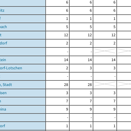
6
6
6
itz
6
6
6
f
1
1
1
bach
5
5
5
t
12
12
12
dorf
2
2
2
-
-
tein
14
14
14
orf-Lotschen
2
3
3
z
-
-
-
, Stadt
28
28
isen
3
3
3
n
7
7
7
eina
9
9
9
-
-
-
orf
1
1
1