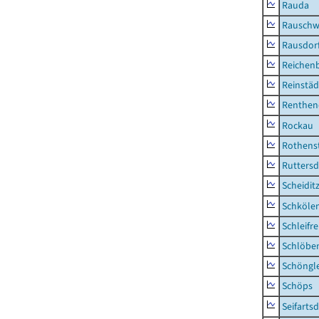
Rauda
Rauschw
Rausdor
Reichen
Reinstäd
Renthen
Rockau
Rothens
Ruttersd
Scheidit
Schkölen
Schleifre
Schlöbe
Schöngl
Schöps
Seifartsd