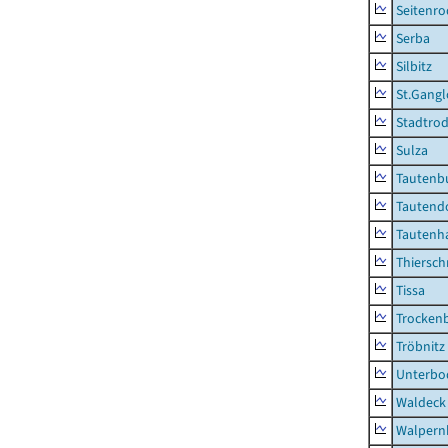
Seitenro
Serba
Silbitz
St.Gangl
Stadtrod
Sulza
Tautenb
Tautend
Tautenh
Thiersch
Tissa
Trocken
Tröbnitz
Unterbo
Waldeck
Walpern