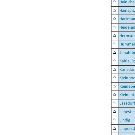
Hainich
Hainspit
Hartman
Heidela
Hermsdor
Hummel
Jenalöbn
Kahla, S
Karlsdor
Kleinbo
Kleinebe
Kleineut
Laasdorf
Leheste
Lindig
Lippers