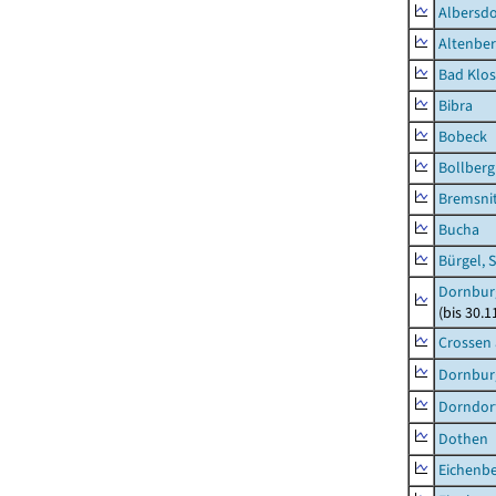
Albersdo
Altenbe
Bad Klos
Bibra
Bobeck
Bollberg
Bremsni
Bucha
Bürgel, 
Dornbur
(bis 30.
Crossen 
Dornburg
Dorndorf
Dothen
Eichenb