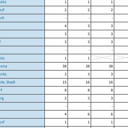
hütz
1
1
1
orf
2
2
2
ach
-
-
-
4
3
3
3
3
3
f
3
3
3
-
-
-
ütz
1
1
önna
38
38
38
nitz
3
3
3
de, Stadt
15
16
16
rf
8
8
8
rg
2
3
3
-
-
-
4
6
6
orf
1
1
1