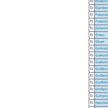
Einebor
Eisenber
Frauenpr
Freienor
Geisenh
Gneus
Gösen
Golmsdo
Graitsch
Graitsch
Großboc
Großeut
Großlöb
Großpür
Gumper
Hainche