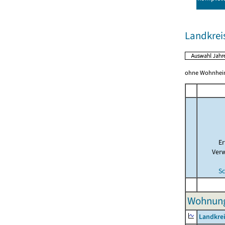
Landkrei
ohne Wohnhei
E
Ver
Sc
Wohnunge
Landkrei