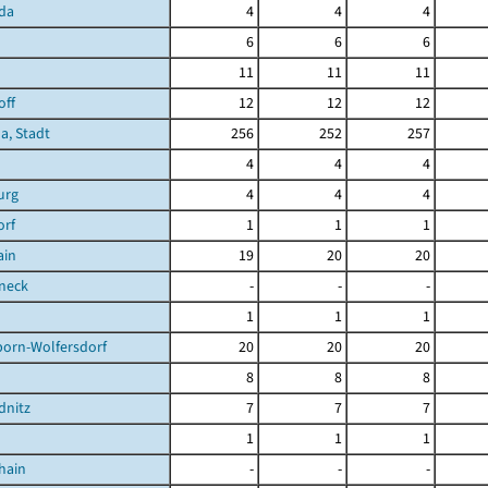
da
4
4
4
6
6
6
11
11
11
off
12
12
12
a, Stadt
256
252
257
4
4
4
urg
4
4
4
orf
1
1
1
ain
19
20
20
neck
-
-
-
1
1
1
born-Wolfersdorf
20
20
20
8
8
8
dnitz
7
7
7
1
1
1
hain
-
-
-