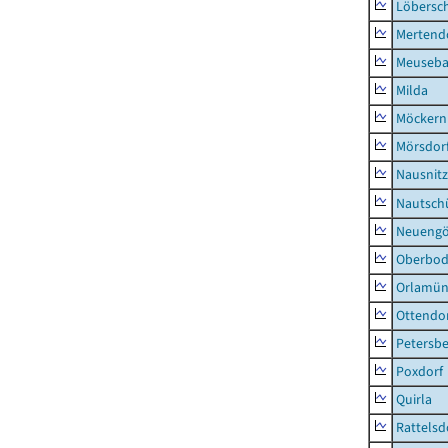
Löbersc
Mertend
Meuseb
Milda
Möckern
Mörsdor
Nausnitz
Nautsch
Neueng
Oberbod
Orlamün
Ottendo
Petersbe
Poxdorf
Quirla
Rattelsd