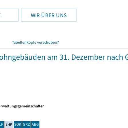
E
WIR ÜBER UNS
Tabellenköpfe verschoben?
wohngebäuden am 31. Dezember nach 
erwaltungsgemeinschaften
LF
SHK
SOK
GRZ
ABG