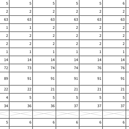
5
5
5
5
5
6
2
2
2
2
2
2
63
63
63
63
63
63
1
1
2
2
2
2
2
2
2
2
2
2
2
2
2
2
2
2
1
1
1
1
1
1
14
14
14
14
14
14
72
73
74
74
76
76
89
91
91
91
91
91
22
22
21
21
21
21
4
5
5
5
5
5
34
36
36
37
37
37
5
6
6
6
6
6