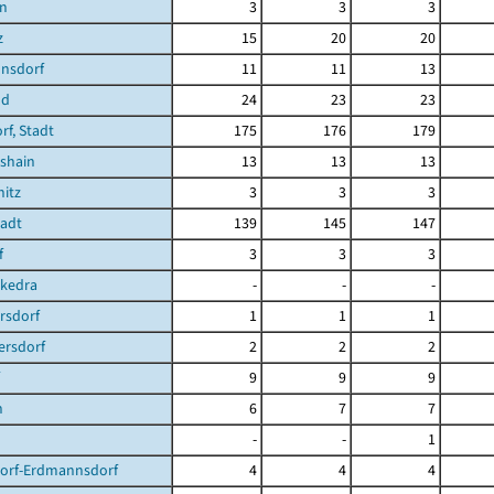
en
3
3
3
z
15
20
20
nsdorf
11
11
13
nd
24
23
23
f, Stadt
175
176
179
shain
13
13
13
itz
3
3
3
tadt
139
145
147
f
3
3
3
ckedra
-
-
-
rsdorf
1
1
1
ersdorf
2
2
2
9
9
9
n
6
7
7
-
-
1
dorf-Erdmannsdorf
4
4
4