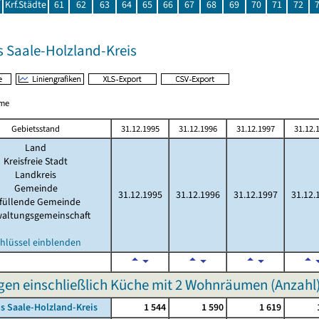
Krf.Städte
61
62
63
64
65
66
67
68
69
70
71
72
s Saale-Holzland-Kreis
me
Gebietsstand
31.12.1995
31.12.1996
31.12.1997
31.12.
Land
Kreisfreie Stadt
Landkreis
Gemeinde
31.12.1995
31.12.1996
31.12.1997
31.12.
rfüllende Gemeinde
waltungsgemeinschaft
hlüssel einblenden
n einschließlich Küche mit 2 Wohnräumen (Anzahl
s Saale-Holzland-Kreis
1 544
1 590
1 619