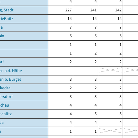
n
4
4
4
g, Stadt
227
241
242
ießnitz
14
14
14
la
7
7
7
ain
5
5
5
1
1
1
1
2
2
rf
2
2
2
en a.d. Höhe
-
-
en b. Bürgel
3
3
3
kedra
2
2
2
ersdorf
3
3
3
ichau
4
4
4
schütz
4
5
5
da
4
4
4
n
1
1