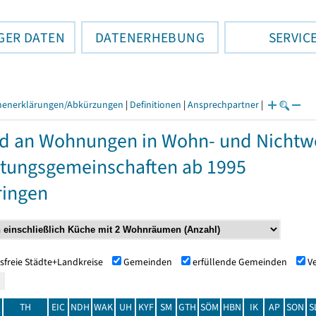
GER DATEN
DATENERHEBUNG
SERVIC
henerklärungen/Abkürzungen
|
Definitionen
|
Ansprechpartner
|
d an Wohnungen in Wohn- und Nicht
tungsgemeinschaften ab 1995
ringen
sfreie Städte+Landkreise
Gemeinden
erfüllende Gemeinden
V
TH
EIC
NDH
WAK
UH
KYF
SM
GTH
SÖM
HBN
IK
AP
SON
S
t