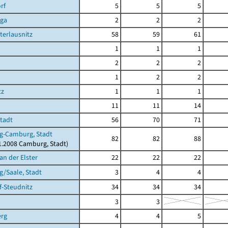
rf
5
5
5
rga
2
2
2
terlausnitz
58
59
61
1
1
1
2
2
2
1
2
2
tz
1
1
1
11
11
14
Stadt
56
70
71
g-Camburg, Stadt
82
82
88
11.2008 Camburg, Stadt)
an der Elster
22
22
22
/Saale, Stadt
3
4
4
-Steudnitz
34
34
34
3
3
erg
4
4
5