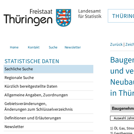
THÜRIN
Zurück
|
Zeic
Home
Kontakt
Suche
Newsletter
Bauge
STATISTISCHE DATEN
und ve
Sachliche Suche
Regionale Suche
Neubau
Kürzlich bereitgestellte Daten
in Thü
Allgemeine Angaben, Zuordnungen
Gebietsveränderungen,
Änderungen zum Schlüsselverzeichnis
Definitionen und Erläuterungen
Newsletter
1) Öl, Gas, Stro
2) Geothermie,