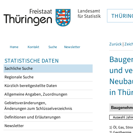
THÜRIN
Zurück
|
Zeic
Home
Kontakt
Suche
Newsletter
Bauge
STATISTISCHE DATEN
und ve
Sachliche Suche
Regionale Suche
Neubau
Kürzlich bereitgestellte Daten
in Thü
Allgemeine Angaben, Zuordnungen
Gebietsveränderungen,
Änderungen zum Schlüsselverzeichnis
Definitionen und Erläuterungen
Newsletter
1) Öl, Gas, Stro
2) Geothermie,