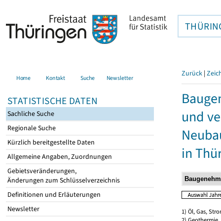
THÜRIN
Zurück
|
Zeic
Home
Kontakt
Suche
Newsletter
Bauge
STATISTISCHE DATEN
und ve
Sachliche Suche
Regionale Suche
Neubau
Kürzlich bereitgestellte Daten
in Thü
Allgemeine Angaben, Zuordnungen
Gebietsveränderungen,
Änderungen zum Schlüsselverzeichnis
Definitionen und Erläuterungen
Newsletter
1) Öl, Gas, Stro
2) Geothermie,