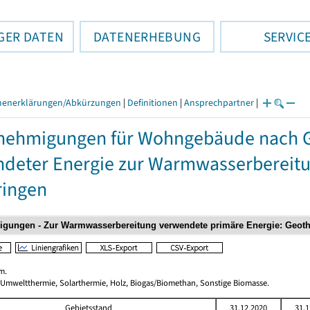
GER DATEN
DATENERHEBUNG
SERVIC
henerklärungen/Abkürzungen
|
Definitionen
|
Ansprechpartner
|
nehmigungen für Wohngebäude nach 
deter Energie zur Warmwasserbereitun
ringen
m.
 Umweltthermie, Solarthermie, Holz, Biogas/Biomethan, Sonstige Biomasse.
Gebietsstand
31.12.2020
31.1