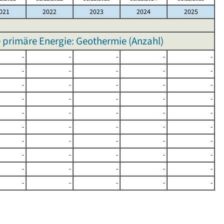
021
2022
2023
2024
2025
rimäre Energie: Geothermie (Anzahl)
-
-
-
-
-
-
-
-
-
-
-
-
-
-
-
-
-
-
-
-
-
-
-
-
-
-
-
-
-
-
-
-
-
-
-
-
-
-
-
-
-
-
-
-
-
-
-
-
-
-