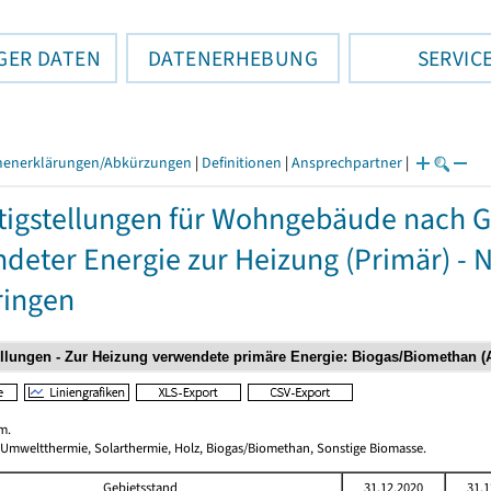
GER DATEN
DATENERHEBUNG
SERVIC
henerklärungen/Abkürzungen
|
Definitionen
|
Ansprechpartner
|
tigstellungen für Wohngebäude nach 
deter Energie zur Heizung (Primär) - 
ringen
m.
 Umweltthermie, Solarthermie, Holz, Biogas/Biomethan, Sonstige Biomasse.
Gebietsstand
31.12.2020
31.1