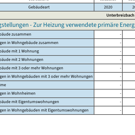
Gebäudeart
2020
2
Unterbreizbach
gstellungen - Zur Heizung verwendete primäre Energ
bäude zusammen
-
gen in Wohngebäude zusammen
-
äude mit 1 Wohnung
-
äude mit 2 Wohnungen
-
äude mit 3 oder mehr Wohnungen
-
en in Wohngebäuden mit 3 oder mehr Wohnungen
-
ime
-
en in Wohnheimen
-
äude mit Eigentumswohnungen
-
en in Wohngebäuden mit Eigentumswohnungen
-