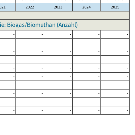
021
2022
2023
2024
2025
ie: Biogas/Biomethan (Anzahl)
-
-
-
-
-
-
-
-
-
-
-
-
-
-
-
-
-
-
-
-
-
-
-
-
-
-
-
-
-
-
-
-
-
-
-
-
-
-
-
-
-
-
-
-
-
-
-
-
-
-