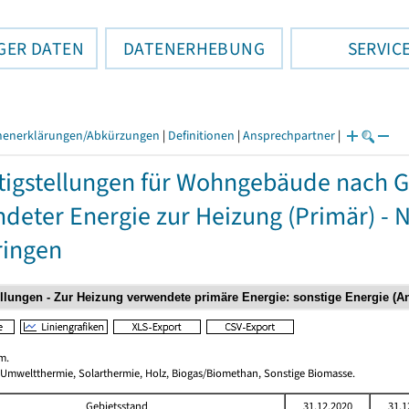
GER DATEN
DATENERHEBUNG
SERVIC
henerklärungen/Abkürzungen
|
Definitionen
|
Ansprechpartner
|
tigstellungen für Wohngebäude nach 
deter Energie zur Heizung (Primär) - 
ringen
m.
 Umweltthermie, Solarthermie, Holz, Biogas/Biomethan, Sonstige Biomasse.
Gebietsstand
31.12.2020
31.1