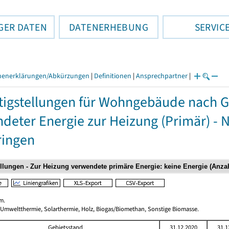
GER DATEN
DATENERHEBUNG
SERVIC
henerklärungen/Abkürzungen
|
Definitionen
|
Ansprechpartner
|
tigstellungen für Wohngebäude nach 
deter Energie zur Heizung (Primär) - 
ringen
m.
 Umweltthermie, Solarthermie, Holz, Biogas/Biomethan, Sonstige Biomasse.
Gebietsstand
31.12.2020
31.1