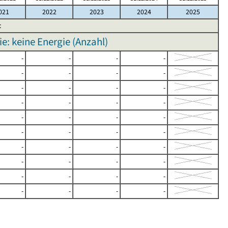
021
2022
2023
2024
2025
t
e: keine Energie (Anzahl)
-
-
-
-
-
-
-
-
-
-
-
-
-
-
-
-
-
-
-
-
-
-
-
-
-
-
-
-
-
-
-
-
-
-
-
-
-
-
-
-