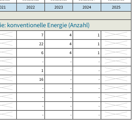
021
2022
2023
2024
2025
e: konventionelle Energie (Anzahl)
7
4
1
22
4
1
6
4
1
-
-
-
1
-
-
16
-
-
-
-
-
-
-
-
-
-
-
-
-
-