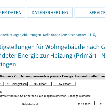
GER DATEN
DATENERHEBUNG
SERVIC
henerklärungen/Abkürzungen
|
Definitionen
|
Ansprechpartner
|
tigstellungen für Wohngebäude nach 
deter Energie zur Heizung (Primär) - 
ringen
m.
 Umweltthermie, Solarthermie, Holz, Biogas/Biomethan, Sonstige Biomasse.
Gebietsstand
31.12.2020
31.1