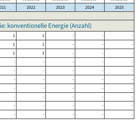
021
2022
2023
2024
2025
e: konventionelle Energie (Anzahl)
1
1
-
-
-
1
1
-
-
-
1
1
-
-
-
-
-
-
-
-
-
-
-
-
-
-
-
-
-
-
-
-
-
-
-
-
-
-
-
-
-
-
-
-
-
-
-
-
-
-