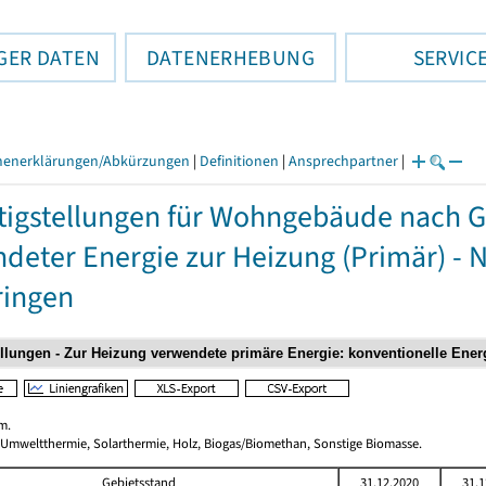
GER DATEN
DATENERHEBUNG
SERVIC
henerklärungen/Abkürzungen
|
Definitionen
|
Ansprechpartner
|
tigstellungen für Wohngebäude nach 
deter Energie zur Heizung (Primär) - 
ringen
m.
 Umweltthermie, Solarthermie, Holz, Biogas/Biomethan, Sonstige Biomasse.
Gebietsstand
31.12.2020
31.1