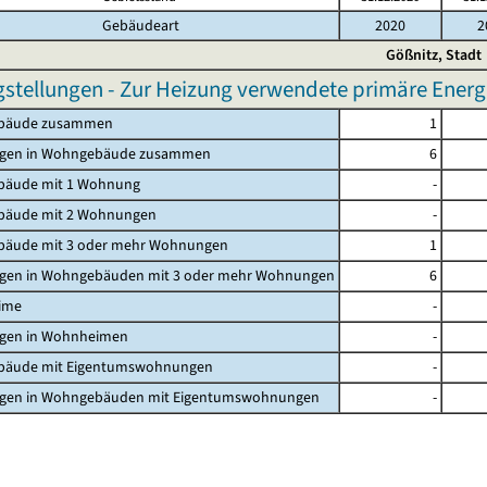
Gebäudeart
2020
2
Gößnitz, Stadt
gstellungen - Zur Heizung verwendete primäre Energi
bäude zusammen
1
gen in Wohngebäude zusammen
6
äude mit 1 Wohnung
-
äude mit 2 Wohnungen
-
äude mit 3 oder mehr Wohnungen
1
en in Wohngebäuden mit 3 oder mehr Wohnungen
6
ime
-
en in Wohnheimen
-
äude mit Eigentumswohnungen
-
en in Wohngebäuden mit Eigentumswohnungen
-