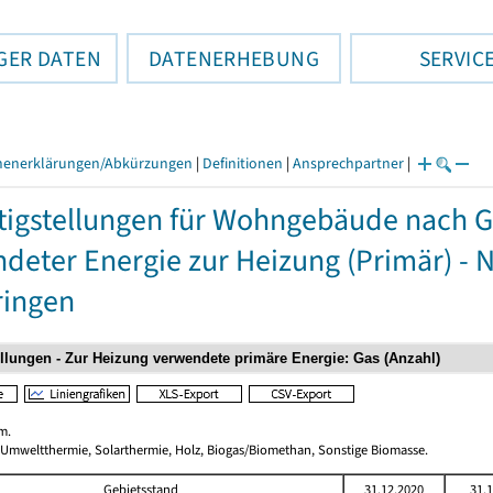
GER DATEN
DATENERHEBUNG
SERVIC
henerklärungen/Abkürzungen
|
Definitionen
|
Ansprechpartner
|
tigstellungen für Wohngebäude nach 
deter Energie zur Heizung (Primär) - 
ringen
m.
 Umweltthermie, Solarthermie, Holz, Biogas/Biomethan, Sonstige Biomasse.
Gebietsstand
31.12.2020
31.