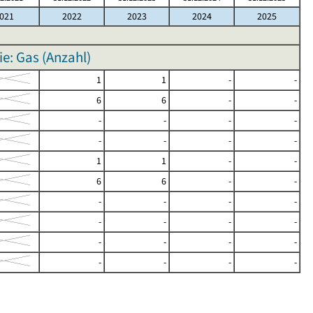
021
2022
2023
2024
2025
e: Gas (Anzahl)
1
1
-
-
6
6
-
-
-
-
-
-
-
-
-
-
1
1
-
-
6
6
-
-
-
-
-
-
-
-
-
-
-
-
-
-
-
-
-
-