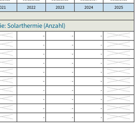
021
2022
2023
2024
2025
e: Solarthermie (Anzahl)
-
-
-
-
-
-
-
-
-
-
-
-
-
-
-
-
-
-
-
-
-
-
-
-
-
-
-
-
-
-