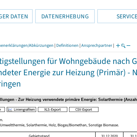
GER DATEN
DATENERHEBUNG
SERVIC
henerklärungen/Abkürzungen
|
Definitionen
|
Ansprechpartner
|
tigstellungen für Wohngebäude nach 
deter Energie zur Heizung (Primär) - 
ringen
m.
 Umweltthermie, Solarthermie, Holz, Biogas/Biomethan, Sonstige Biomasse.
Gebietsstand
31.12.2020
31.1