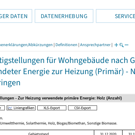
GER DATEN
DATENERHEBUNG
SERVIC
henerklärungen/Abkürzungen
|
Definitionen
|
Ansprechpartner
|
tigstellungen für Wohngebäude nach 
deter Energie zur Heizung (Primär) - 
ringen
m.
 Umweltthermie, Solarthermie, Holz, Biogas/Biomethan, Sonstige Biomasse.
Gebietsstand
31.12.2020
31.1