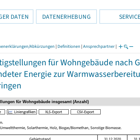
GER DATEN
DATENERHEBUNG
SERVIC
henerklärungen/Abkürzungen
|
Definitionen
|
Ansprechpartner
|
tigstellungen für Wohngebäude nach 
deter Energie zur Warmwasserbereitun
ringen
m.
 Umweltthermie, Solarthermie, Holz, Biogas/Biomethan, Sonstige Biomasse.
Gebietsstand
31.12.2020
31.