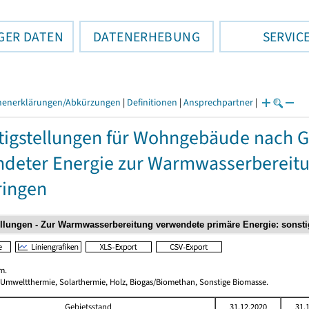
GER DATEN
DATENERHEBUNG
SERVIC
henerklärungen/Abkürzungen
|
Definitionen
|
Ansprechpartner
|
tigstellungen für Wohngebäude nach 
deter Energie zur Warmwasserbereitun
ringen
m.
 Umweltthermie, Solarthermie, Holz, Biogas/Biomethan, Sonstige Biomasse.
Gebietsstand
31.12.2020
31.