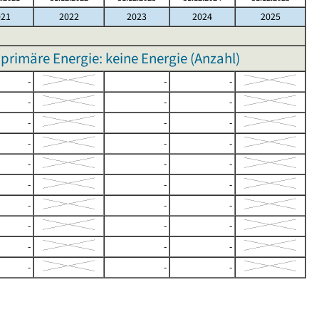
021
2022
2023
2024
2025
rimäre Energie: keine Energie (Anzahl)
-
-
-
-
-
-
-
-
-
-
-
-
-
-
-
-
-
-
-
-
-
-
-
-
-
-
-
-
-
-