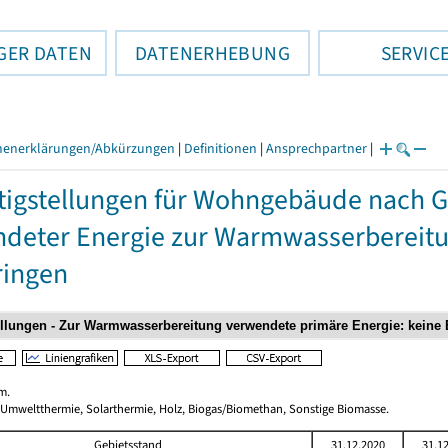
GER DATEN
DATENERHEBUNG
SERVIC
henerklärungen/Abkürzungen
|
Definitionen
|
Ansprechpartner
|
tigstellungen für Wohngebäude nach 
deter Energie zur Warmwasserbereitun
ringen
m.
 Umweltthermie, Solarthermie, Holz, Biogas/Biomethan, Sonstige Biomasse.
Gebietsstand
31.12.2020
31.1