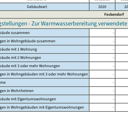
Gebäudeart
2020
2
Fockendorf
gstellungen - Zur Warmwasserbereitung verwendete p
bäude zusammen
-
gen in Wohngebäude zusammen
-
äude mit 1 Wohnung
-
äude mit 2 Wohnungen
-
äude mit 3 oder mehr Wohnungen
-
en in Wohngebäuden mit 3 oder mehr Wohnungen
-
ime
-
en in Wohnheimen
-
äude mit Eigentumswohnungen
-
en in Wohngebäuden mit Eigentumswohnungen
-