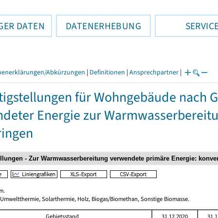
GER DATEN
DATENERHEBUNG
SERVIC
henerklärungen/Abkürzungen
|
Definitionen
|
Ansprechpartner
|
tigstellungen für Wohngebäude nach 
deter Energie zur Warmwasserbereitun
ringen
m.
 Umweltthermie, Solarthermie, Holz, Biogas/Biomethan, Sonstige Biomasse.
Gebietsstand
31.12.2020
31.1