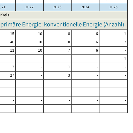
021
2022
2023
2024
2025
-Kreis
rimäre Energie: konventionelle Energie (Anzahl)
15
10
8
6
1
40
10
10
6
2
13
10
7
6
-
-
-
-
-
1
2
-
1
-
-
27
-
3
-
-
-
-
-
-
-
-
-
-
-
-
-
-
-
-
-
-
-
-
-
-