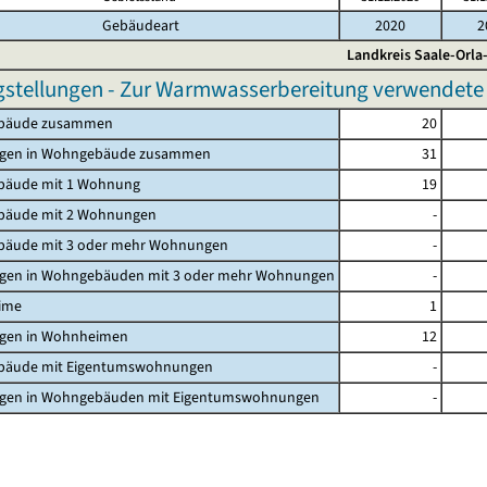
Gebäudeart
2020
2
Landkreis Saale-Orla
gstellungen - Zur Warmwasserbereitung verwendete p
bäude zusammen
20
gen in Wohngebäude zusammen
31
äude mit 1 Wohnung
19
äude mit 2 Wohnungen
-
äude mit 3 oder mehr Wohnungen
-
en in Wohngebäuden mit 3 oder mehr Wohnungen
-
ime
1
en in Wohnheimen
12
äude mit Eigentumswohnungen
-
en in Wohngebäuden mit Eigentumswohnungen
-