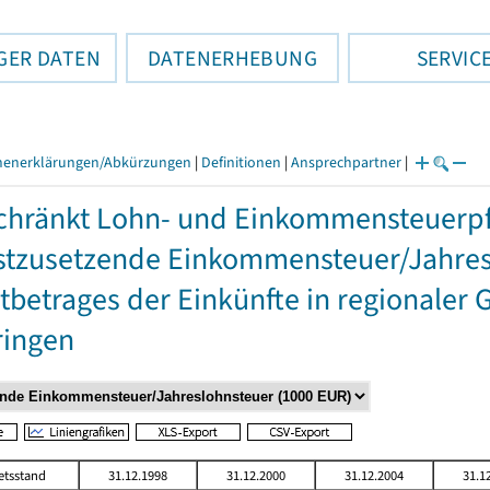
GER DATEN
DATENERHEBUNG
SERVIC
henerklärungen/Abkürzungen
|
Definitionen
|
Ansprechpartner
|
hränkt Lohn- und Einkommensteuerpfl
stzusetzende Einkommensteuer/Jahres
betrages der Einkünfte in regionaler 
ringen
etsstand
31.12.1998
31.12.2000
31.12.2004
31.1