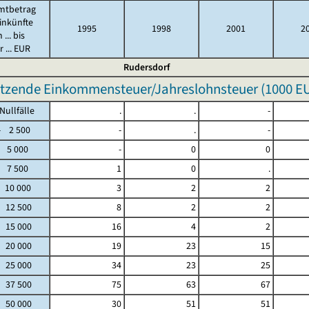
mtbetrag
inkünfte
1995
1998
2001
2
 ... bis
 ... EUR
Rudersdorf
tzende Einkommensteuer/Jahreslohnsteuer (
1000 E
fälle
.
.
-
2 500
-
.
-
 5 000
-
0
0
 7 500
1
0
.
 10 000
3
2
2
- 12 500
8
2
2
- 15 000
16
4
2
- 20 000
19
23
15
- 25 000
34
23
25
- 37 500
75
63
67
- 50 000
30
51
51