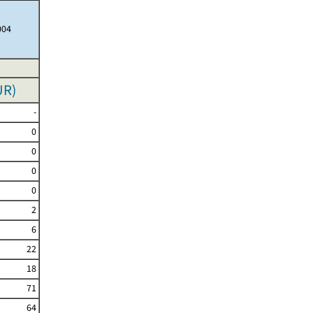
004
UR
)
-
0
0
0
0
2
6
22
18
71
64