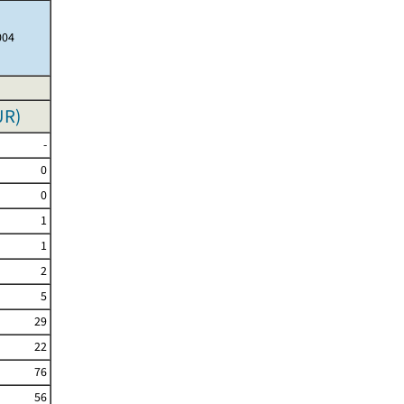
004
UR
)
-
0
0
1
1
2
5
29
22
76
56