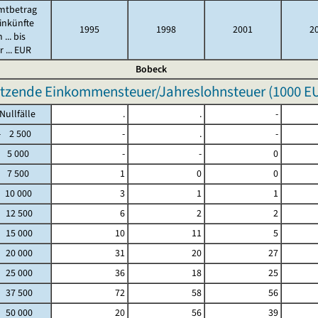
mtbetrag
inkünfte
1995
1998
2001
2
 ... bis
 ... EUR
Bobeck
tzende Einkommensteuer/Jahreslohnsteuer (
1000 E
fälle
.
.
-
2 500
-
.
-
 5 000
-
-
0
 7 500
1
0
0
 10 000
3
1
1
- 12 500
6
2
2
- 15 000
10
11
5
- 20 000
31
20
27
- 25 000
36
18
25
- 37 500
72
58
56
- 50 000
20
56
39