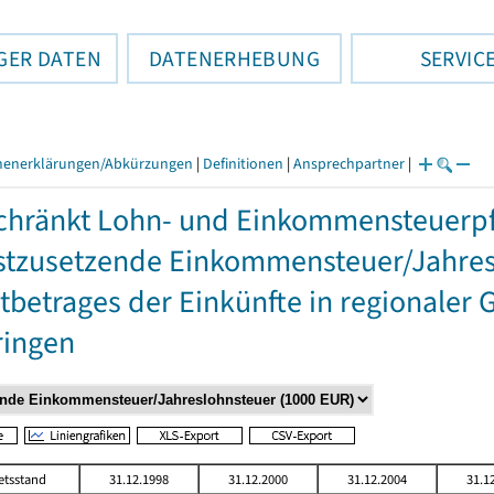
GER DATEN
DATENERHEBUNG
SERVIC
henerklärungen/Abkürzungen
|
Definitionen
|
Ansprechpartner
|
hränkt Lohn- und Einkommensteuerpfl
stzusetzende Einkommensteuer/Jahres
betrages der Einkünfte in regionaler 
ringen
etsstand
31.12.1998
31.12.2000
31.12.2004
31.1