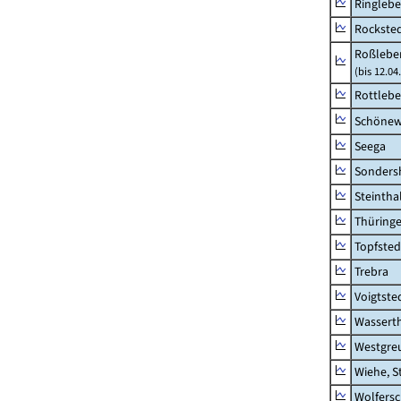
Ringleb
Rockste
Roßleben
(bis 12.0
Rottleb
Schönew
Seega
Sonders
Steintha
Thüring
Topfsted
Trebra
Voigtste
Wassert
Westgre
Wiehe, S
Wolfers