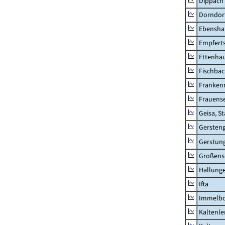
Dippach
Dorndor
Ebensha
Empfert
Ettenhau
Fischba
Franken
Frauens
Geisa, S
Gersten
Gerstun
Großens
Hallung
Ifta
Immelb
Kaltenle