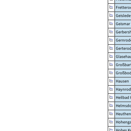
Frettero
Geisled
Geismar
Gerbers
Gernrod
Gertero
Glaseha
Großbart
Großbo
Hausen
Haynrod
Heilbad 
Helmsdo
Heuthen
Hoheng
Hohes K