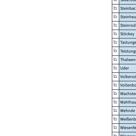
Steinba
Steinhe
Steinrod
Stöckey
Tastung
Teistung
Thalwen
Uder
Volkero
Vollenb
Wachste
Wahlhau
Wehnde
Weißenb
Wiesenfe