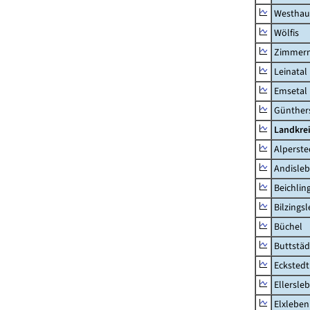
Westhau
Wölfis
Zimmern
Leinatal
Emsetal
Günther
Landkre
Alperste
Andisle
Beichlin
Bilzings
Büchel
Buttstäd
Eckstedt
Ellersle
Elxleben