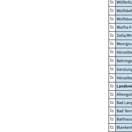
Wölferbü
Wolfsbe
Wolfsbu
Wutha-F
Zella/R
Moorgr
Hörselb
Behring
Gerstun
Hörselbe
Landkrei
Altengot
Bad Lang
Bad Tenn
Ballhau
Blanken