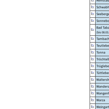
Remstäd
Schwab
Seeberg
Sonneb
Bad Taba
(bis 08.0
Tambach-
Teutleb
Tonna
Tröchtel
Trügleb
Tüttlebe
Waltersh
Wanders
Wangen
Warza
Weingar