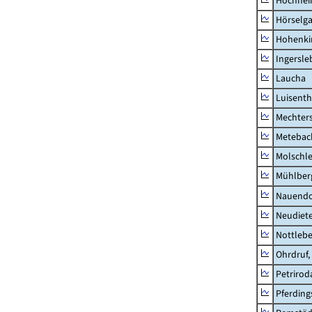
Hochhe
Hörselg
Hohenki
Ingersle
Laucha
Luisenth
Mechter
Metebac
Molschl
Mühlber
Nauendo
Neudiet
Nottleb
Ohrdruf,
Petrirod
Pferding