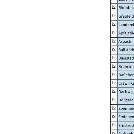
Rhönbli
Grabfeld
Landkre
Apfelstä
Aspach
Ballstäd
Bienstäd
Brüheim
Buflebe
Crawink
Dachwig
Döllstäd
Ebenhe
Emlebe
Ernstro
Eschenb