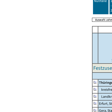
Nullfälle
-
Festzuse
Thüring
kreisfre
Landkre
Erfurt, S
Gera, St