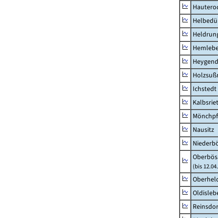
Hautero
Helbedü
Heldrung
Hemleb
Heygend
Holzsuß
Ichstedt
Kalbsrie
Mönchpfi
Nausitz
Niederb
Oberbös
(bis 12.0
Oberhel
Oldisleb
Reinsdor