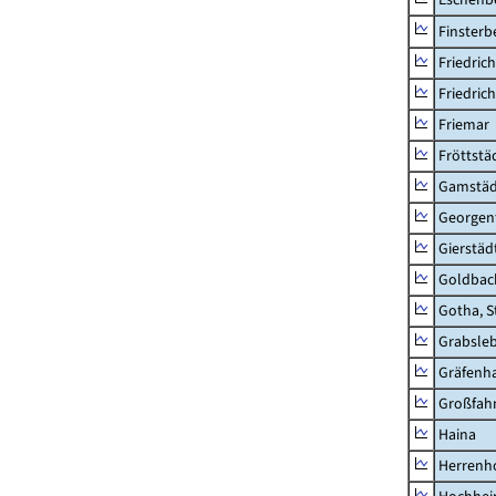
Finsterb
Friedric
Friedric
Friemar
Fröttstä
Gamstäd
Georgent
Gierstäd
Goldbac
Gotha, S
Grabsle
Gräfenh
Großfah
Haina
Herrenh