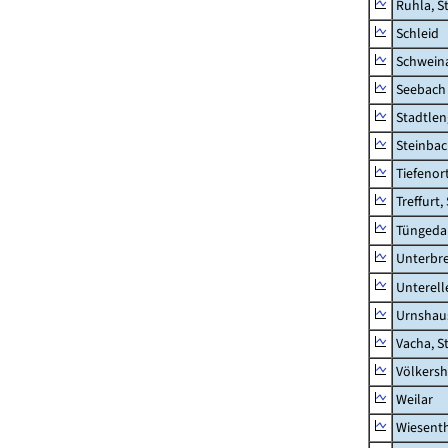
Ruhla, S
Schleid
Schwein
Seebach
Stadtlen
Steinba
Tiefenor
Treffurt,
Tüngeda
Unterbr
Unterell
Urnshau
Vacha, S
Völkers
Weilar
Wiesent