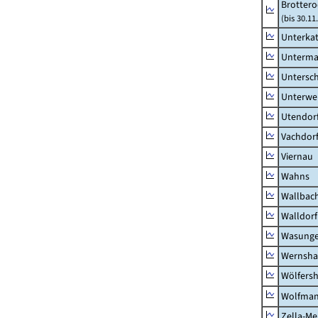
Brottero
(bis 30.11
Unterka
Unterma
Untersc
Unterwe
Utendor
Vachdor
Viernau
Wahns
Wallbac
Walldorf
Wasunge
Wernsha
Wölfers
Wolfma
Zella-Me