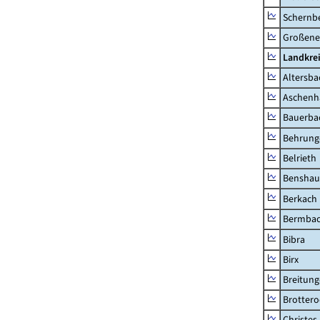
Schernb
Großeneh
Landkre
Altersba
Aschenh
Bauerba
Behrung
Belrieth
Benshau
Berkach
Bermba
Bibra
Birx
Breitun
Brottero
Christes