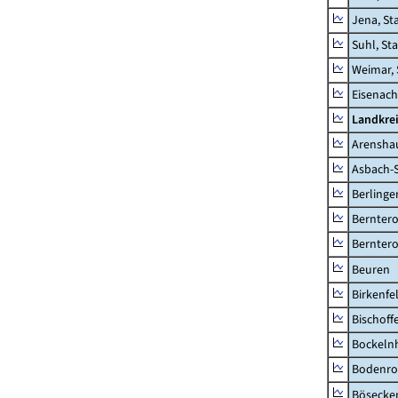
Jena, St
Suhl, St
Weimar, 
Eisenach
Landkrei
Arensha
Asbach-
Berlinge
Berntero
Berntero
Beuren
Birkenfe
Bischoff
Bockeln
Bodenro
Bösecke