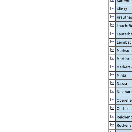
Kaltenno
Klings
Krautha
Lauchrö
Lauterb
Leimbac
Marksuh
Martinr
Merkers-
Mihla
Nazza
Neidhar
Oberell
Oechsen
Reichen
Rockens