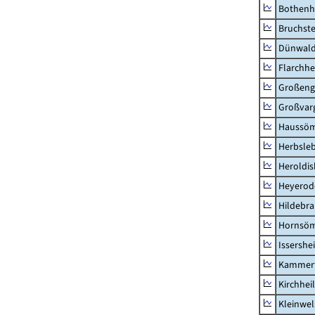
Bothenh
Bruchst
Dünwal
Flarchh
Großeng
Großvar
Haussö
Herbsle
Heroldi
Heyerod
Hildebr
Hornsö
Issershe
Kammerf
Kirchhei
Kleinwe