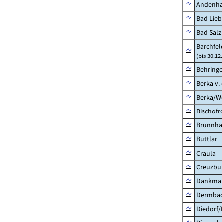
Andenh
Bad Lieb
Bad Salz
Barchfe
(bis 30.12
Behring
Berka v. 
Berka/We
Bischofr
Brunnha
Buttlar
Craula
Creuzbur
Dankma
Dermba
Diedorf