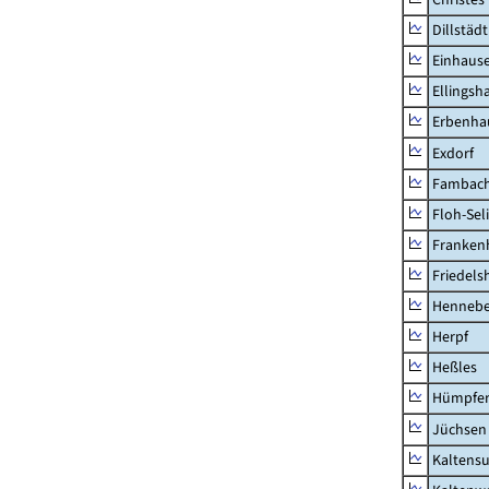
Dillstädt
Einhaus
Ellingsh
Erbenha
Exdorf
Fambac
Floh-Sel
Franken
Friedels
Hennebe
Herpf
Heßles
Hümpfer
Jüchsen
Kaltens