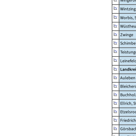
Wingero
Wintzin
Worbis, 
Wüstheu
Zwinge
Schimbe
Teistung
Leinefel
Landkre
Auleben
Bleicher
Buchhol
Ellrich, 
Etzelsro
Friedric
Görsbac