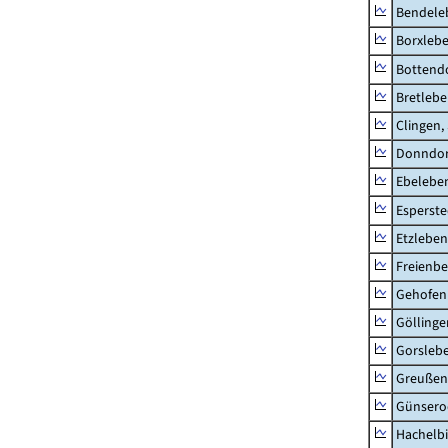
Bendele
Borxleb
Bottend
Bretleb
Clingen,
Donndor
Ebeleben
Esperste
Etzleben
Freienbe
Gehofen
Göllinge
Gorsleb
Greußen,
Günsero
Hachelb