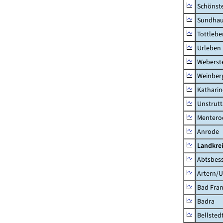
Schönst
Sundha
Tottlebe
Urleben
Weberst
Weinber
Kathari
Unstrutt
Mentero
Anrode
Landkrei
Abtsbes
Artern/U
Bad Fran
Badra
Bellsted