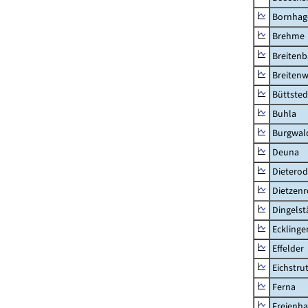
Bornhag
Brehme
Breiten
Breitenw
Büttsted
Buhla
Burgwal
Deuna
Dietero
Dietzen
Dingelst
Ecklinge
Effelder
Eichstru
Ferna
Freienh