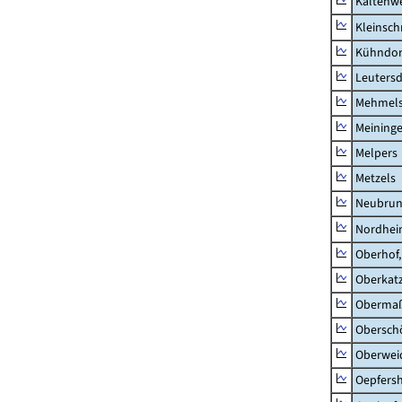
Kaltenw
Kleinsch
Kühndor
Leutersd
Mehmel
Meininge
Melpers
Metzels
Neubru
Nordhe
Oberhof,
Oberkat
Obermaß
Obersch
Oberwei
Oepfers