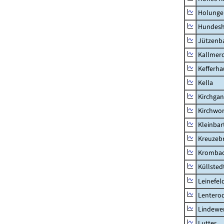
Holunge
Hundes
Jützenb
Kallmer
Kefferh
Kella
Kirchga
Kirchwor
Kleinbart
Kreuzeb
Kromba
Küllsted
Leinefel
Lentero
Lindewe
Lutter