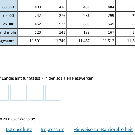
- 60 000
403
436
458
484
5
- 70 000
242
276
286
299
2
 125 000
462
532
609
649
6
 und mehr
120
141
163
167
1
sgesamt
11 801
11 749
11 467
11 512
11 5
 Landesamt für Statistik in den sozialen Netzwerken:
 zu dieser Website:
Datenschutz
Impressum
Hinweise zur Barrierefreiheit