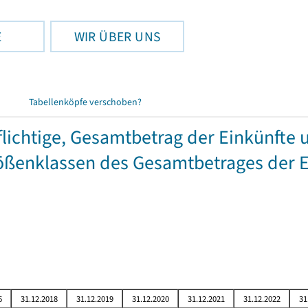
E
WIR ÜBER UNS
Tabellenköpfe verschoben?
chtige, Gesamtbetrag der Einkünfte 
ßenklassen des Gesamtbetrages der E
6
31.12.2018
31.12.2019
31.12.2020
31.12.2021
31.12.2022
31