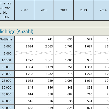
tbetrag
nkünfte
2007
2010
2012
2013
2014
.. bis
... EUR
lichtige (Anzahl)
fälle
43
741
630
572
5
5 000
3 024
2 063
1 761
1 697
1 6
5 000
 10 000
1 270
1 061
1 005
930
8
- 15 000
1 354
1 439
1 351
1 357
1 3
- 20 000
1 208
1 232
1 218
1 275
1 2
- 25 000
1 033
989
1 095
1 064
1 0
- 30 000
844
846
843
893
8
- 35 000
614
658
687
710
7
- 40 000
516
516
536
594
5
- 50 000
668
819
825
821
8