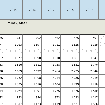
2015
2016
2017
2018
2019
Ilmenau, Stadt
85
647
602
562
525
497
77
1 963
1 897
1 781
1 825
1 659
62
1 177
1 190
1 110
1 061
1 042
43
1 816
1 911
1 758
1 831
1 770
90
2 089
2 192
2 264
2 235
2 346
86
1 732
1 908
2 014
2 036
2 019
90
1 395
1 516
1 604
1 729
1 710
14
1 074
1 191
1 275
1 376
1 450
63
862
944
972
1 032
1 117
67
1 317
1 433
1 419
1 531
1 586