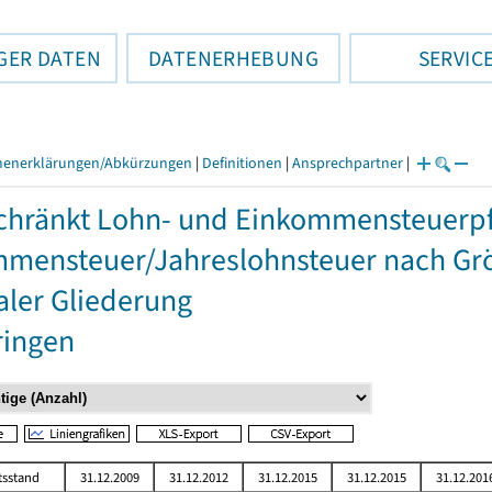
GER DATEN
DATENERHEBUNG
SERVIC
henerklärungen/Abkürzungen
|
Definitionen
|
Ansprechpartner
|
hränkt Lohn- und Einkommensteuerpfli
mensteuer/Jahreslohnsteuer nach Grö
aler Gliederung
ringen
tsstand
31.12.2009
31.12.2012
31.12.2015
31.12.2015
31.12.201