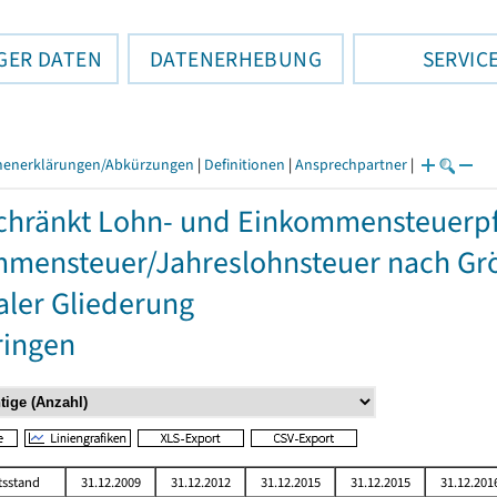
GER DATEN
DATENERHEBUNG
SERVIC
henerklärungen/Abkürzungen
|
Definitionen
|
Ansprechpartner
|
hränkt Lohn- und Einkommensteuerpfli
mensteuer/Jahreslohnsteuer nach Grö
aler Gliederung
ringen
tsstand
31.12.2009
31.12.2012
31.12.2015
31.12.2015
31.12.201