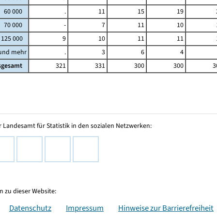
- 60 000
.
11
15
19
- 70 000
-
7
11
10
 125 000
9
10
11
11
 und mehr
.
3
6
4
sgesamt
321
331
300
300
3
 Landesamt für Statistik in den sozialen Netzwerken:
 zu dieser Website:
Datenschutz
Impressum
Hinweise zur Barrierefreiheit