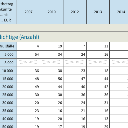
tbetrag
nkünfte
2007
2010
2012
2013
2014
.. bis
... EUR
lichtige (Anzahl)
fälle
4
19
7
11
5 000
54
34
24
16
5 000
 10 000
36
38
23
18
- 15 000
48
56
47
44
- 20 000
49
44
40
42
- 25 000
30
30
36
36
- 30 000
20
26
24
31
- 35 000
23
16
21
16
- 40 000
19
20
16
13
- 50 000
19
17
19
29