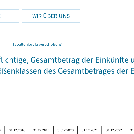
E
WIR ÜBER UNS
Tabellenköpfe verschoben?
chtige, Gesamtbetrag der Einkünfte 
ßenklassen des Gesamtbetrages der E
6
31.12.2018
31.12.2019
31.12.2020
31.12.2021
31.12.2022
31