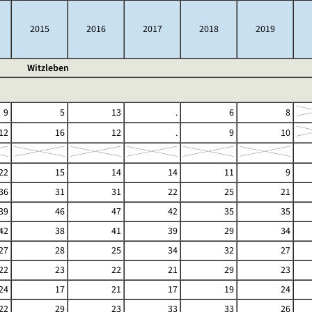
2015
2016
2017
2018
2019
Witzleben
9
5
13
.
6
8
12
16
12
.
9
10
22
15
14
14
11
9
36
31
31
22
25
21
39
46
47
42
35
35
42
38
41
39
29
34
27
28
25
34
32
27
22
23
22
21
29
23
24
17
21
17
19
24
22
29
23
33
33
26