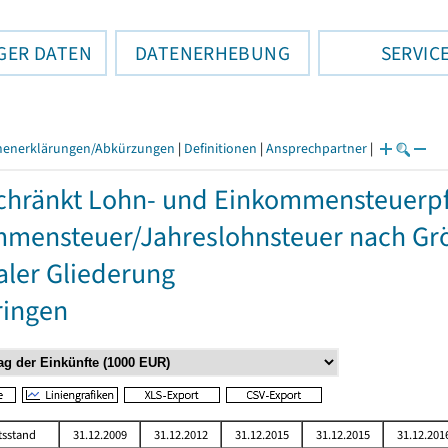
GER DATEN
DATENERHEBUNG
SERVIC
henerklärungen/Abkürzungen
|
Definitionen
|
Ansprechpartner
|
hränkt Lohn- und Einkommensteuerpfli
mensteuer/Jahreslohnsteuer nach Grö
aler Gliederung
ringen
tsstand
31.12.2009
31.12.2012
31.12.2015
31.12.2015
31.12.201