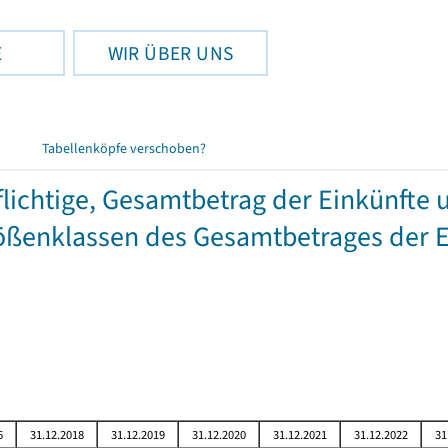
E
WIR ÜBER UNS
Tabellenköpfe verschoben?
chtige, Gesamtbetrag der Einkünfte 
ßenklassen des Gesamtbetrages der E
6
31.12.2018
31.12.2019
31.12.2020
31.12.2021
31.12.2022
31