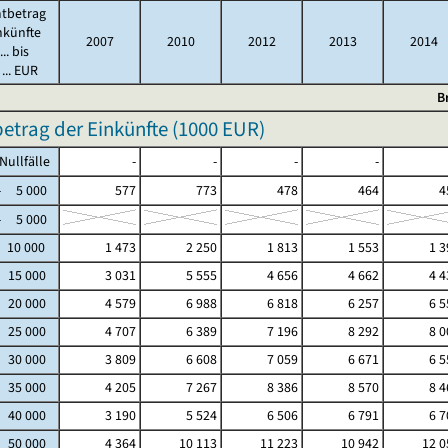
tbetrag
nkünfte
2007
2010
2012
2013
2014
.. bis
... EUR
B
trag der Einkünfte (
1000 EUR
)
fälle
-
-
-
-
5 000
577
773
478
464
4
5 000
 10 000
1 473
2 250
1 813
1 553
1 3
- 15 000
3 031
5 555
4 656
4 662
4 4
- 20 000
4 579
6 988
6 818
6 257
6 5
- 25 000
4 707
6 389
7 196
8 292
8 0
- 30 000
3 809
6 608
7 059
6 671
6 5
- 35 000
4 205
7 267
8 386
8 570
8 4
- 40 000
3 190
5 524
6 506
6 791
6 7
- 50 000
4 364
10 113
11 223
10 942
12 0