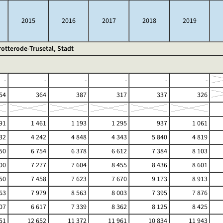
2015
2016
2017
2018
2019
rotterode-Trusetal, Stadt
-
-
-
-
-
-
54
364
387
317
337
326
91
1 461
1 193
1 295
937
1 061
32
4 242
4 848
4 343
5 840
4 819
50
6 754
6 378
6 612
7 384
8 103
00
7 277
7 604
8 455
8 436
8 601
50
7 458
7 623
7 670
9 173
8 913
63
7 979
8 563
8 003
7 395
7 876
07
6 617
7 339
8 362
8 125
8 425
51
12 652
11 372
11 961
10 834
11 943