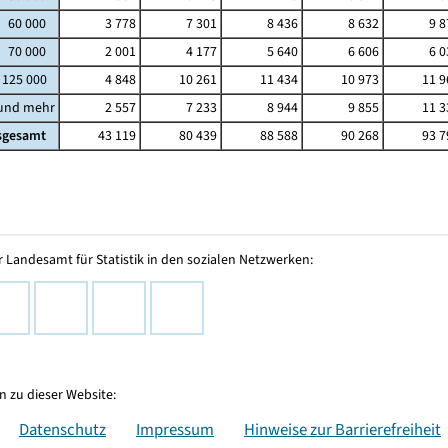
- 60 000
3 778
7 301
8 436
8 632
9 8
- 70 000
2 001
4 177
5 640
6 606
6 0
 125 000
4 848
10 261
11 434
10 973
11 9
 und mehr
2 557
7 233
8 944
9 855
11 3
sgesamt
43 119
80 439
88 588
90 268
93 7
 Landesamt für Statistik in den sozialen Netzwerken:
 zu dieser Website:
Datenschutz
Impressum
Hinweise zur Barrierefreiheit