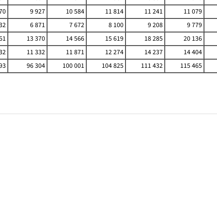
70
9 927
10 584
11 814
11 241
11 079
32
6 871
7 672
8 100
9 208
9 779
61
13 370
14 566
15 619
18 285
20 136
32
11 332
11 871
12 274
14 237
14 404
93
96 304
100 001
104 825
111 432
115 465