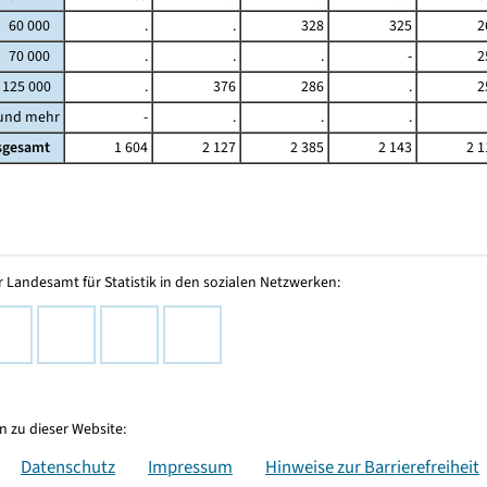
- 60 000
.
.
328
325
2
- 70 000
.
.
.
-
2
 125 000
.
376
286
.
2
 und mehr
-
.
.
.
sgesamt
1 604
2 127
2 385
2 143
2 1
 Landesamt für Statistik in den sozialen Netzwerken:
 zu dieser Website:
Datenschutz
Impressum
Hinweise zur Barrierefreiheit