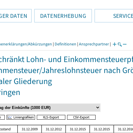
GER DATEN
DATENERHEBUNG
SERVIC
henerklärungen/Abkürzungen
|
Definitionen
|
Ansprechpartner
|
hränkt Lohn- und Einkommensteuerpfli
mensteuer/Jahreslohnsteuer nach Grö
aler Gliederung
ringen
tsstand
31.12.2009
31.12.2012
31.12.2015
31.12.2015
31.12.201