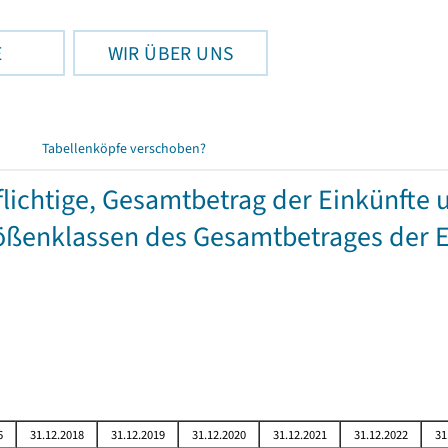
E
WIR ÜBER UNS
Tabellenköpfe verschoben?
chtige, Gesamtbetrag der Einkünfte 
ßenklassen des Gesamtbetrages der E
6
31.12.2018
31.12.2019
31.12.2020
31.12.2021
31.12.2022
31