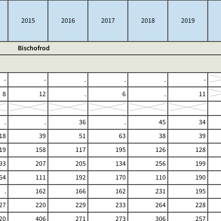
2015
2016
2017
2018
2019
Bischofrod
-
-
.
.
.
-
8
12
.
6
.
11
.
.
36
.
45
34
18
39
51
63
38
39
19
158
117
195
126
128
93
207
205
134
256
199
64
111
192
170
110
190
.
162
166
162
231
195
27
220
229
233
264
228
20
406
271
273
306
257