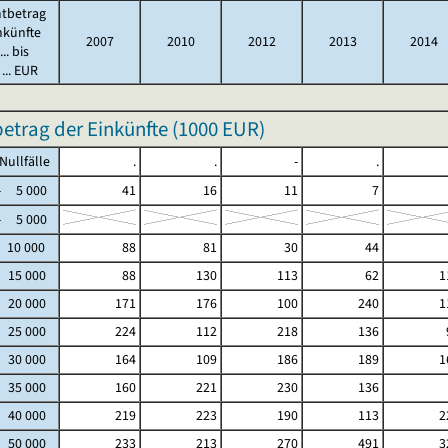
tbetrag
nkünfte
2007
2010
2012
2013
2014
.. bis
... EUR
trag der Einkünfte (
1000 EUR
)
fälle
.
.
-
.
5 000
41
16
11
7
5 000
 10 000
88
81
30
44
- 15 000
88
130
113
62
1
- 20 000
171
176
100
240
1
- 25 000
224
112
218
136
- 30 000
164
109
186
189
1
- 35 000
160
221
230
136
- 40 000
219
223
190
113
2
- 50 000
233
213
270
491
3