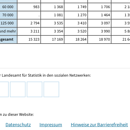
- 60 000
983
1 368
1 749
1 706
2 1
- 70 000
.
1 081
1 270
1 464
1 3
 125 000
2 794
3 535
3 410
3 097
3 5
 und mehr
3 211
3 354
3 520
3 990
5 8
sgesamt
15 323
17 169
18 264
18 970
21 6
 Landesamt für Statistik in den sozialen Netzwerken:
 zu dieser Website:
Datenschutz
Impressum
Hinweise zur Barrierefreiheit