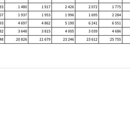
83
1 480
1 917
2 426
2 072
1 775
57
1 937
1 953
1 996
1 695
2 284
93
4 697
4 862
5 190
6 241
6 551
82
3 648
3 815
4 005
3 039
4 686
48
20 826
21 679
23 246
23 612
25 755