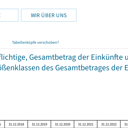
E
WIR ÜBER UNS
Tabellenköpfe verschoben?
chtige, Gesamtbetrag der Einkünfte 
ßenklassen des Gesamtbetrages der E
6
31.12.2018
31.12.2019
31.12.2020
31.12.2021
31.12.2022
31