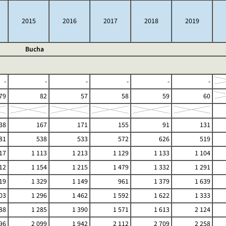
2015
2016
2017
2018
2019
Bucha
-
-
-
-
-
-
79
82
57
58
59
60
38
167
171
155
91
131
81
538
533
572
626
519
17
1 113
1 213
1 129
1 133
1 104
12
1 154
1 215
1 479
1 332
1 291
19
1 329
1 149
961
1 379
1 639
03
1 296
1 462
1 592
1 622
1 333
88
1 285
1 390
1 571
1 613
2 124
96
2 099
1 942
2 112
2 709
2 258