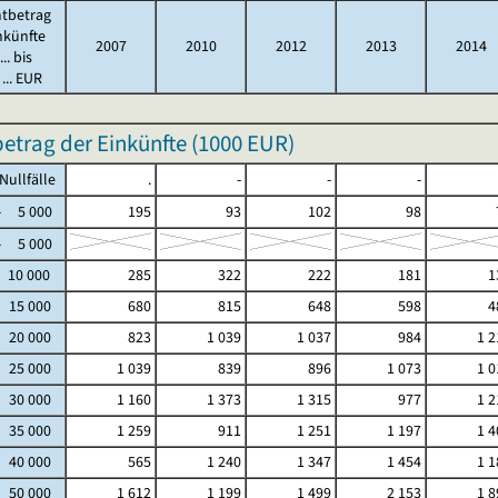
tbetrag
nkünfte
2007
2010
2012
2013
2014
.. bis
... EUR
trag der Einkünfte (
1000 EUR
)
fälle
.
-
-
-
5 000
195
93
102
98
5 000
 10 000
285
322
222
181
1
- 15 000
680
815
648
598
4
- 20 000
823
1 039
1 037
984
1 2
- 25 000
1 039
839
896
1 073
1 0
- 30 000
1 160
1 373
1 315
977
1 2
- 35 000
1 259
911
1 251
1 197
1 4
- 40 000
565
1 240
1 347
1 454
1 1
- 50 000
1 612
1 199
1 499
2 153
1 8