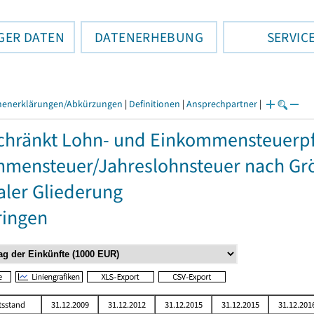
GER DATEN
DATENERHEBUNG
SERVIC
henerklärungen/Abkürzungen
|
Definitionen
|
Ansprechpartner
|
hränkt Lohn- und Einkommensteuerpfli
mensteuer/Jahreslohnsteuer nach Grö
aler Gliederung
ringen
tsstand
31.12.2009
31.12.2012
31.12.2015
31.12.2015
31.12.201