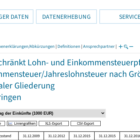
GER DATEN
DATENERHEBUNG
SERVIC
henerklärungen/Abkürzungen
|
Definitionen
|
Ansprechpartner
|
hränkt Lohn- und Einkommensteuerpfli
mensteuer/Jahreslohnsteuer nach Grö
aler Gliederung
ringen
tsstand
31.12.2009
31.12.2012
31.12.2015
31.12.2015
31.12.201