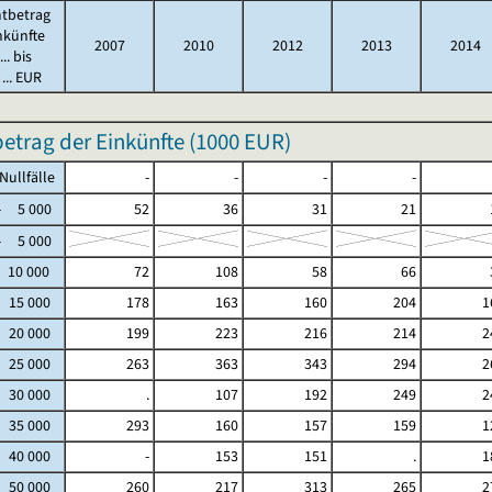
tbetrag
nkünfte
2007
2010
2012
2013
2014
.. bis
... EUR
trag der Einkünfte (
1000 EUR
)
fälle
-
-
-
-
5 000
52
36
31
21
5 000
 10 000
72
108
58
66
- 15 000
178
163
160
204
1
- 20 000
199
223
216
214
2
- 25 000
263
363
343
294
2
- 30 000
.
107
192
249
2
- 35 000
293
160
157
159
1
- 40 000
-
153
151
.
1
- 50 000
260
217
313
265
2