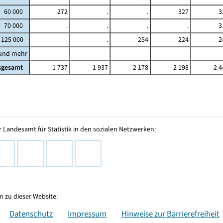
- 60 000
272
.
.
327
3
- 70 000
.
.
.
.
3
 125 000
-
.
254
224
2
 und mehr
-
-
-
-
sgesamt
1 737
1 937
2 178
2 198
2 4
 Landesamt für Statistik in den sozialen Netzwerken:
 zu dieser Website:
Datenschutz
Impressum
Hinweise zur Barrierefreiheit