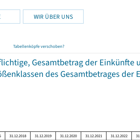
E
WIR ÜBER UNS
Tabellenköpfe verschoben?
chtige, Gesamtbetrag der Einkünfte 
ßenklassen des Gesamtbetrages der E
6
31.12.2018
31.12.2019
31.12.2020
31.12.2021
31.12.2022
31