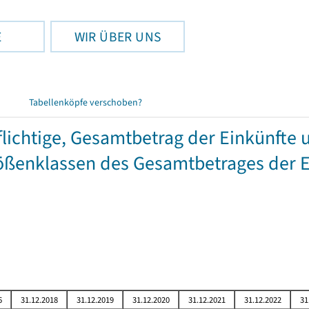
E
WIR ÜBER UNS
Tabellenköpfe verschoben?
chtige, Gesamtbetrag der Einkünfte 
ßenklassen des Gesamtbetrages der E
6
31.12.2018
31.12.2019
31.12.2020
31.12.2021
31.12.2022
31