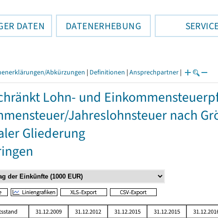
GER DATEN
DATENERHEBUNG
SERVIC
henerklärungen/Abkürzungen
|
Definitionen
|
Ansprechpartner
|
hränkt Lohn- und Einkommensteuerpfli
mensteuer/Jahreslohnsteuer nach Grö
aler Gliederung
ringen
tsstand
31.12.2009
31.12.2012
31.12.2015
31.12.2015
31.12.201