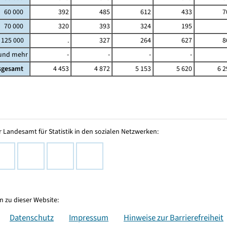
- 60 000
392
485
612
433
7
- 70 000
320
393
324
195
 125 000
.
327
264
627
8
 und mehr
-
-
-
-
sgesamt
4 453
4 872
5 153
5 620
6 2
 Landesamt für Statistik in den sozialen Netzwerken:
 zu dieser Website:
Datenschutz
Impressum
Hinweise zur Barrierefreiheit