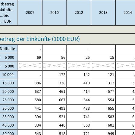
tbetrag
nkünfte
2007
2010
2012
2013
2014
.. bis
... EUR
trag der Einkünfte (
1000 EUR
)
fälle
.
-
-
-
5 000
69
56
25
15
5 000
 10 000
.
172
142
121
- 15 000
386
338
410
312
3
- 20 000
637
461
414
577
4
- 25 000
580
667
644
554
5
- 30 000
441
493
488
655
4
- 35 000
394
521
741
583
6
- 40 000
334
440
368
601
8
- 50 000
543
518
721
949
8