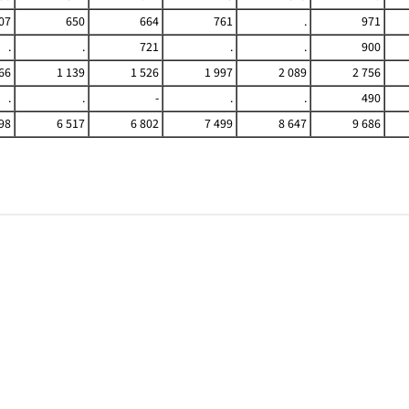
07
650
664
761
.
971
.
.
721
.
.
900
66
1 139
1 526
1 997
2 089
2 756
.
.
-
.
.
490
98
6 517
6 802
7 499
8 647
9 686