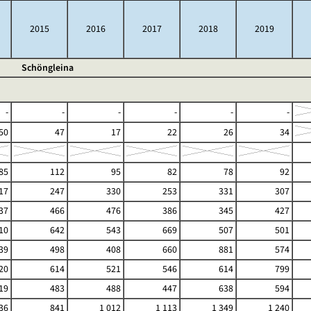
2015
2016
2017
2018
2019
Schöngleina
-
-
-
-
-
-
50
47
17
22
26
34
85
112
95
82
78
92
17
247
330
253
331
307
37
466
476
386
345
427
10
642
543
669
507
501
39
498
408
660
881
574
20
614
521
546
614
799
19
483
488
447
638
594
36
841
1 012
1 113
1 349
1 240