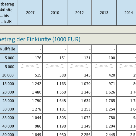
tbetrag
nkünfte
2007
2010
2012
2013
2014
.. bis
... EUR
trag der Einkünfte (
1000 EUR
)
fälle
-
-
-
-
5 000
176
151
131
100
5 000
 10 000
515
388
345
420
2
- 15 000
1 242
1 163
1 070
971
8
- 20 000
1 480
1 558
1 346
1 626
1 7
- 25 000
1 790
1 648
1 634
1 765
1 7
- 30 000
1 278
1 181
1 253
1 254
1 0
- 35 000
1 044
1 303
1 072
780
9
- 40 000
986
1 198
1 349
1 204
1 1
- 50 000
1 849
1 930
2 256
2 445
2 5