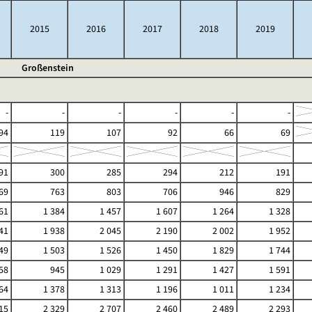
2015
2016
2017
2018
2019
Großenstein
-
-
-
-
-
-
94
119
107
92
66
69
91
300
285
294
212
191
69
763
803
706
946
829
61
1 384
1 457
1 607
1 264
1 328
41
1 938
2 045
2 190
2 002
1 952
49
1 503
1 526
1 450
1 829
1 744
58
945
1 029
1 291
1 427
1 591
64
1 378
1 313
1 196
1 011
1 234
15
2 329
2 707
2 460
2 489
2 293