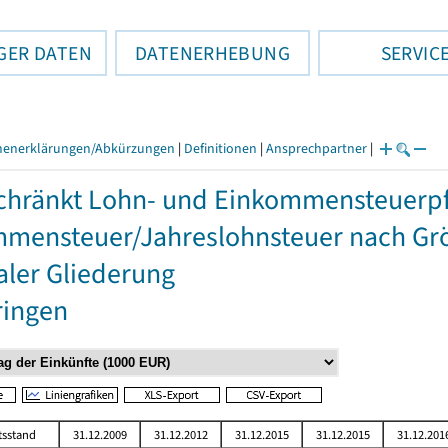
GER DATEN
DATENERHEBUNG
SERVIC
henerklärungen/Abkürzungen
|
Definitionen
|
Ansprechpartner
|
hränkt Lohn- und Einkommensteuerpfli
mensteuer/Jahreslohnsteuer nach Grö
aler Gliederung
ringen
tsstand
31.12.2009
31.12.2012
31.12.2015
31.12.2015
31.12.201