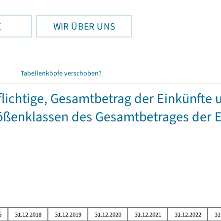
E
WIR ÜBER UNS
Tabellenköpfe verschoben?
chtige, Gesamtbetrag der Einkünfte 
ßenklassen des Gesamtbetrages der E
6
31.12.2018
31.12.2019
31.12.2020
31.12.2021
31.12.2022
31