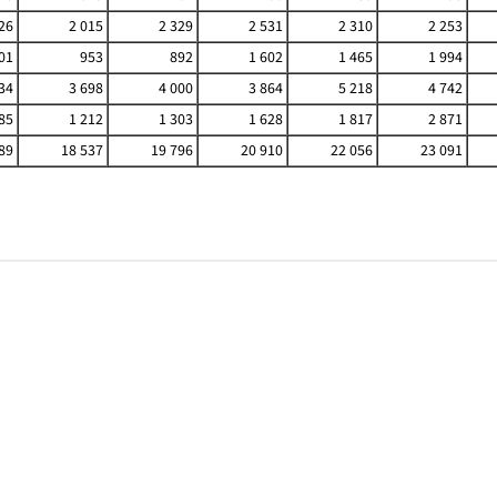
26
2 015
2 329
2 531
2 310
2 253
01
953
892
1 602
1 465
1 994
34
3 698
4 000
3 864
5 218
4 742
85
1 212
1 303
1 628
1 817
2 871
89
18 537
19 796
20 910
22 056
23 091