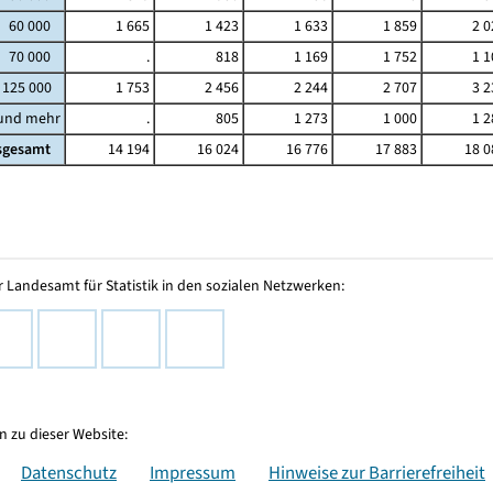
- 60 000
1 665
1 423
1 633
1 859
2 0
- 70 000
.
818
1 169
1 752
1 1
 125 000
1 753
2 456
2 244
2 707
3 2
 und mehr
.
805
1 273
1 000
1 2
sgesamt
14 194
16 024
16 776
17 883
18 0
 Landesamt für Statistik in den sozialen Netzwerken:
 zu dieser Website:
Datenschutz
Impressum
Hinweise zur Barrierefreiheit