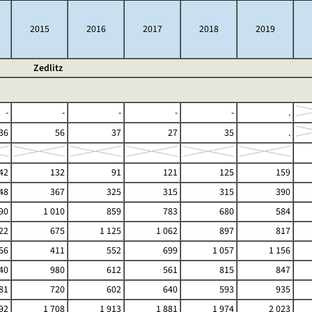
2015
2016
2017
2018
2019
Zedlitz
-
-
-
-
-
.
36
56
37
27
35
.
42
132
91
121
125
159
48
367
325
315
315
390
90
1 010
859
783
680
584
22
675
1 125
1 062
897
817
56
411
552
699
1 057
1 156
40
980
612
561
815
847
81
720
602
640
593
935
92
1 708
1 913
1 881
1 974
2 023