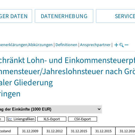
GER DATEN
DATENERHEBUNG
SERVIC
henerklärungen/Abkürzungen
|
Definitionen
|
Ansprechpartner
|
hränkt Lohn- und Einkommensteuerpfli
mensteuer/Jahreslohnsteuer nach Grö
aler Gliederung
ringen
tsstand
31.12.2009
31.12.2012
31.12.2015
31.12.2015
31.12.201