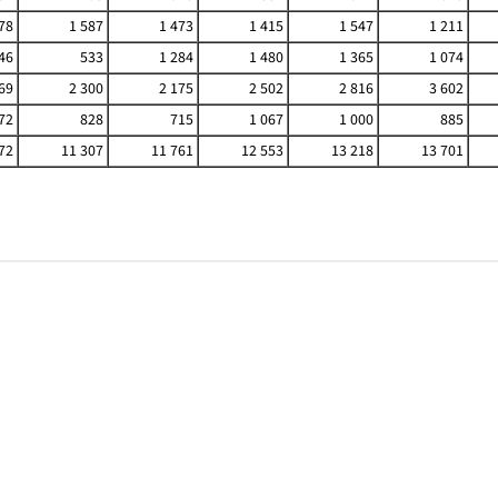
78
1 587
1 473
1 415
1 547
1 211
46
533
1 284
1 480
1 365
1 074
69
2 300
2 175
2 502
2 816
3 602
72
828
715
1 067
1 000
885
72
11 307
11 761
12 553
13 218
13 701