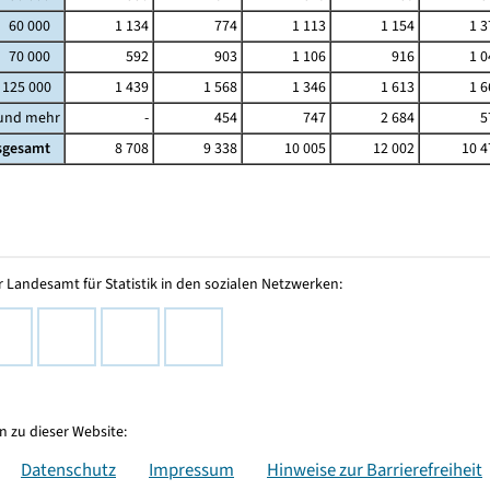
- 60 000
1 134
774
1 113
1 154
1 3
- 70 000
592
903
1 106
916
1 0
 125 000
1 439
1 568
1 346
1 613
1 6
 und mehr
-
454
747
2 684
5
sgesamt
8 708
9 338
10 005
12 002
10 4
 Landesamt für Statistik in den sozialen Netzwerken:
 zu dieser Website:
Datenschutz
Impressum
Hinweise zur Barrierefreiheit