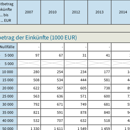
tbetrag
nkünfte
2007
2010
2012
2013
2014
.. bis
... EUR
trag der Einkünfte (
1000 EUR
)
fälle
-
-
-
-
5 000
97
67
31
41
5 000
 10 000
280
254
234
177
1
- 15 000
508
534
444
581
4
- 20 000
622
567
605
738
8
- 25 000
563
636
571
600
7
- 30 000
792
671
749
681
5
- 35 000
821
591
878
840
9
- 40 000
532
707
632
518
4
- 50 000
1 330
1 611
1 549
1 459
1 5