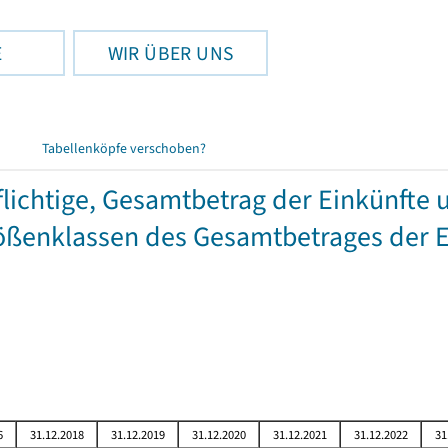
E
WIR ÜBER UNS
Tabellenköpfe verschoben?
chtige, Gesamtbetrag der Einkünfte 
ßenklassen des Gesamtbetrages der E
6
31.12.2018
31.12.2019
31.12.2020
31.12.2021
31.12.2022
31