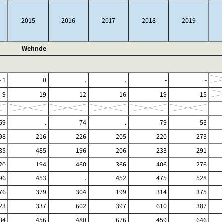
2015
2016
2017
2018
2019
Wehnde
- 1
0
.
.
-
-
9
19
12
16
19
15
59
.
74
.
79
53
98
216
226
205
220
273
85
485
196
206
233
291
20
194
460
366
406
276
96
453
.
452
475
528
76
379
304
199
314
375
23
337
602
397
610
387
84
456
480
676
459
646