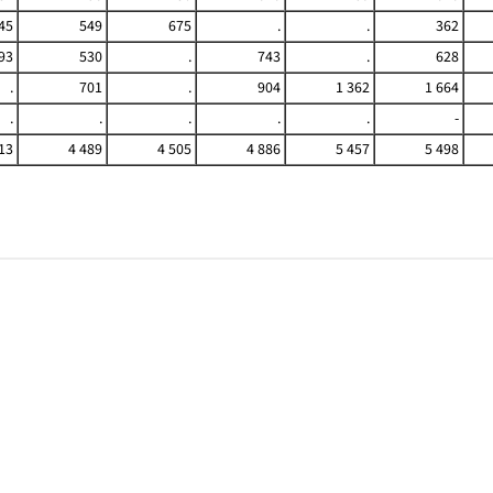
45
549
675
.
.
362
93
530
.
743
.
628
.
701
.
904
1 362
1 664
.
.
.
.
.
-
13
4 489
4 505
4 886
5 457
5 498