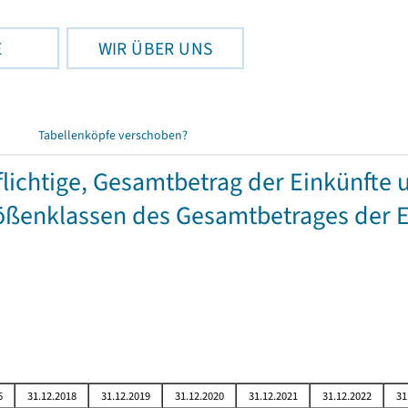
E
WIR ÜBER UNS
Tabellenköpfe verschoben?
chtige, Gesamtbetrag der Einkünfte 
ßenklassen des Gesamtbetrages der E
6
31.12.2018
31.12.2019
31.12.2020
31.12.2021
31.12.2022
31