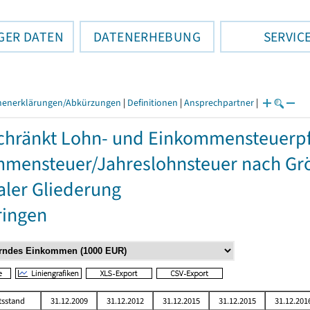
GER DATEN
DATENERHEBUNG
SERVIC
henerklärungen/Abkürzungen
|
Definitionen
|
Ansprechpartner
|
hränkt Lohn- und Einkommensteuerpfli
mensteuer/Jahreslohnsteuer nach Grö
aler Gliederung
ringen
tsstand
31.12.2009
31.12.2012
31.12.2015
31.12.2015
31.12.201