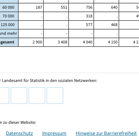
- 60 000
187
551
756
640
5
- 70 000
.
.
318
.
4
 125 000
.
.
577
468
 und mehr
-
-
-
.
sgesamt
2 900
3 408
4 040
4 150
4 2
 Landesamt für Statistik in den sozialen Netzwerken:
 zu dieser Website:
Datenschutz
Impressum
Hinweise zur Barrierefreiheit