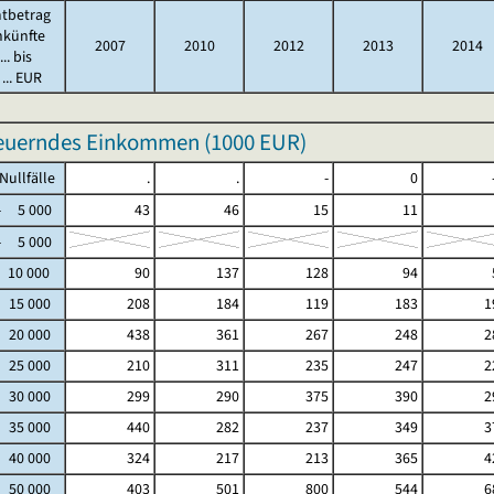
tbetrag
nkünfte
2007
2010
2012
2013
2014
.. bis
... EUR
teuerndes Einkommen (
1000 EUR
)
fälle
.
.
-
0
5 000
43
46
15
11
5 000
 10 000
90
137
128
94
- 15 000
208
184
119
183
1
- 20 000
438
361
267
248
2
- 25 000
210
311
235
247
2
- 30 000
299
290
375
390
2
- 35 000
440
282
237
349
3
- 40 000
324
217
213
365
4
- 50 000
403
501
800
544
6