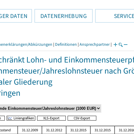
GER DATEN
DATENERHEBUNG
SERVIC
henerklärungen/Abkürzungen
|
Definitionen
|
Ansprechpartner
|
hränkt Lohn- und Einkommensteuerpfli
mensteuer/Jahreslohnsteuer nach Grö
aler Gliederung
ringen
tsstand
31.12.2009
31.12.2012
31.12.2015
31.12.2015
31.12.201