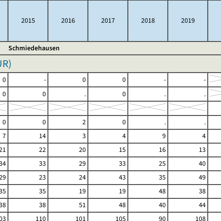
2015
2016
2017
2018
2019
Schmiedehausen
UR
)
0
-
0
0
-
-
0
0
.
0
.
.
0
0
2
0
.
.
7
14
3
4
9
4
21
22
20
15
16
13
34
33
29
33
25
40
29
23
24
43
35
49
35
35
19
19
48
38
38
38
51
48
40
44
03
110
101
105
90
108