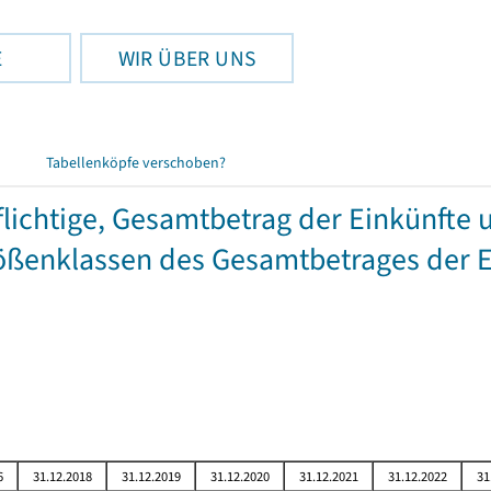
E
WIR ÜBER UNS
Tabellenköpfe verschoben?
chtige, Gesamtbetrag der Einkünfte 
ßenklassen des Gesamtbetrages der E
6
31.12.2018
31.12.2019
31.12.2020
31.12.2021
31.12.2022
31