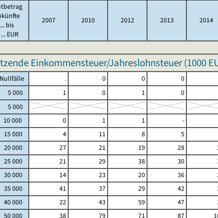
tbetrag
nkünfte
2007
2010
2012
2013
2014
.. bis
... EUR
tzende Einkommensteuer/Jahreslohnsteuer (
1000 E
fälle
.
0
0
0
5 000
1
0
1
0
5 000
 10 000
0
1
1
-
- 15 000
4
11
8
5
- 20 000
27
21
19
28
- 25 000
21
29
38
30
- 30 000
14
23
20
36
- 35 000
41
37
29
42
- 40 000
22
43
59
47
- 50 000
38
79
71
87
1