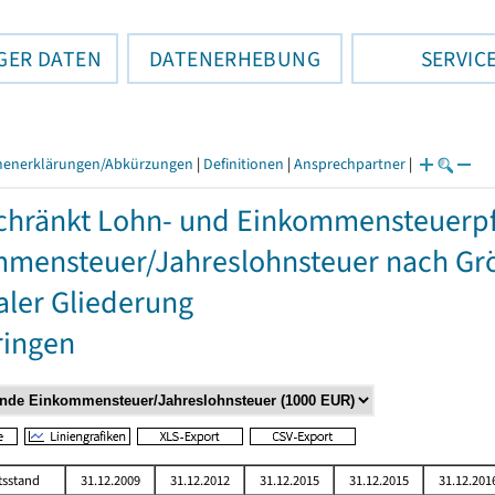
GER DATEN
DATENERHEBUNG
SERVIC
henerklärungen/Abkürzungen
|
Definitionen
|
Ansprechpartner
|
hränkt Lohn- und Einkommensteuerpfli
mensteuer/Jahreslohnsteuer nach Grö
aler Gliederung
ringen
tsstand
31.12.2009
31.12.2012
31.12.2015
31.12.2015
31.12.201