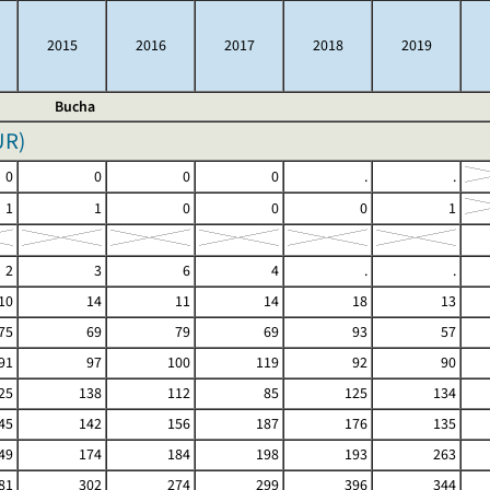
2015
2016
2017
2018
2019
Bucha
UR
)
0
0
0
0
.
.
1
1
0
0
0
1
2
3
6
4
.
.
10
14
11
14
18
13
75
69
79
69
93
57
91
97
100
119
92
90
25
138
112
85
125
134
45
142
156
187
176
135
49
174
184
198
193
263
81
302
274
299
396
344