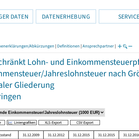
GER DATEN
DATENERHEBUNG
SERVIC
henerklärungen/Abkürzungen
|
Definitionen
|
Ansprechpartner
|
hränkt Lohn- und Einkommensteuerpfli
mensteuer/Jahreslohnsteuer nach Grö
aler Gliederung
ringen
tsstand
31.12.2009
31.12.2012
31.12.2015
31.12.2015
31.12.201