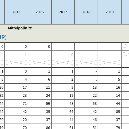
2015
2016
2017
2018
2019
Mittelpöllnitz
UR
)
0
0
0
-
-
-
-
1
.
0
.
-
1
0
1
1
-
1
5
4
6
2
.
5
20
17
11
9
13
16
32
23
24
19
22
14
44
71
59
48
53
44
42
42
35
69
42
85
20
20
37
44
46
37
79
70
86
61
51
79