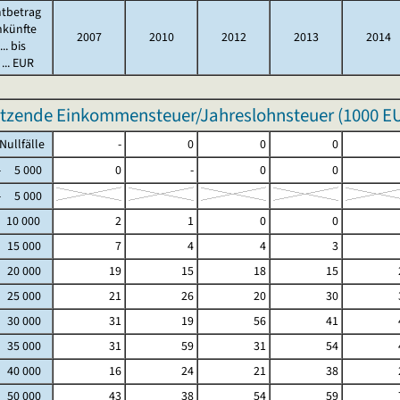
tbetrag
nkünfte
2007
2010
2012
2013
2014
.. bis
... EUR
tzende Einkommensteuer/Jahreslohnsteuer (
1000 E
fälle
-
0
0
0
5 000
0
-
0
0
5 000
 10 000
2
1
0
0
- 15 000
7
4
4
3
- 20 000
19
15
18
15
- 25 000
21
26
20
30
- 30 000
31
19
56
41
- 35 000
31
59
31
54
- 40 000
16
24
21
38
- 50 000
43
38
54
59