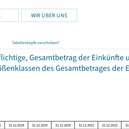
E
WIR ÜBER UNS
Tabellenköpfe verschoben?
chtige, Gesamtbetrag der Einkünfte 
ßenklassen des Gesamtbetrages der E
6
31.12.2018
31.12.2019
31.12.2020
31.12.2021
31.12.2022
31